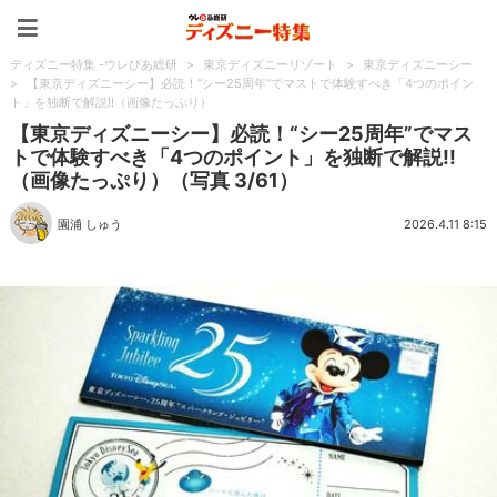
ディズニー特集 -ウレぴあ
ディズニー特集 -ウレぴあ総研
>
東京ディズニーリゾート
>
東京ディズニーシー
>
【東京ディズニーシー】必読！“シー25周年”でマストで体験すべき「4つのポイン
ト」を独断で解説!!（画像たっぷり）
【東京ディズニーシー】必読！“シー25周年”でマス
トで体験すべき「4つのポイント」を独断で解説!!
（画像たっぷり）（写真 3/61）
園浦 しゅう
2026.4.11 8:15