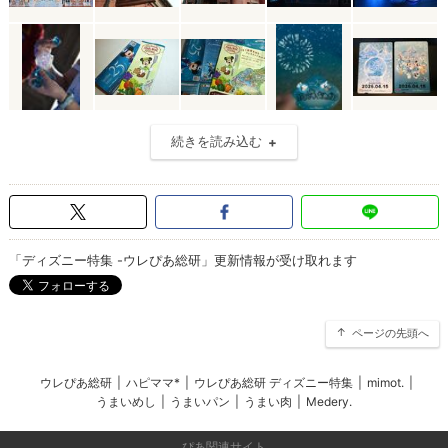
続きを読み込む
「ディズニー特集 -ウレぴあ総研」更新情報が受け取れます
ページの先頭へ
ウレぴあ総研
|
ハピママ*
|
ウレぴあ総研 ディズニー特集
|
mimot.
|
うまいめし
|
うまいパン
|
うまい肉
|
Medery.
ぴあ関連サイト