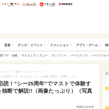
総研 ディズニー特集
mimot.
うまいめし
うまいパン
うまい肉
Medery.
ズニー特集 -ウレぴあ総研
音楽
グッズ・イベント
ファッション
アプリ・ゲーム
特
裏ワザ・攻略
子どもとディズニー
ダッフィー
パークグッズ
パークグルメ
>
>
リゾート
東京ディズニーシー
人
ストで体験すべき「4つのポイント」を独断で解説!!（画像たっぷり）
読！“シー25周年”でマストで体験す
1
独断で解説!!（画像たっぷり）（写真
2026.4.11 8:15
2