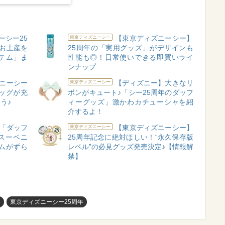
ーシー25
【東京ディズニーシー】
東京ディズニーシー
お土産を
25周年の「実用グッズ」がデザインも
テム」ま
性能も◎！日常使いできる即買いライ
ンナップ
ニーシー
【ディズニー】大きなリ
東京ディズニーシー
ッグが充
ボンがキュート♪「シー25周年のダッフ
う♪
ィーグッズ」激かわカチューシャを紹
介するよ！
「ダッフ
【東京ディズニーシー】
東京ディズニーシー
スーベニ
25周年記念に絶対ほしい！“永久保存版
ムがずら
レベル”の必見グッズ発売決定♪【情報解
禁】
め
東京ディズニーシー25周年