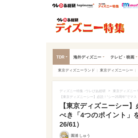
ウレぴあ総研
ハピママ*
ウレぴあ
ディ
TDR
海外ディズニー
テレビ・映画
東京ディズニーランド
東京ディズニーシー
>
ディズニー特集 -ウレぴあ総研
東京ディズニー
【東京ディズニーシー】必読！“シー25周年”でマ
【東京ディズニーシー】必
べき「4つのポイント」を
26/61）
園浦 しゅう