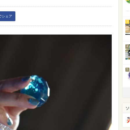
kでシェア
3
4
5
ソ