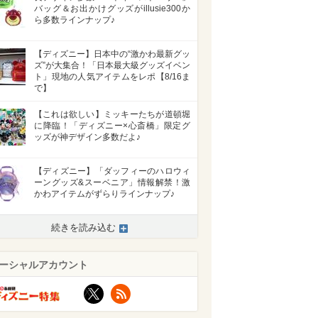
バッグ＆お出かけグッズがillusie300か
ら多数ラインナップ♪
【ディズニー】日本中の“激かわ最新グッ
ズ”が大集合！「日本最大級グッズイベン
ト」現地の人気アイテムをレポ【8/16ま
で】
【これは欲しい】ミッキーたちが道頓堀
に降臨！「ディズニー×心斎橋」限定グ
ッズが神デザイン多数だよ♪
【ディズニー】「ダッフィーのハロウィ
ーングッズ&スーベニア」情報解禁！激
かわアイテムがずらりラインナップ♪
続きを読み込む
ーシャルアカウント
X
RSS