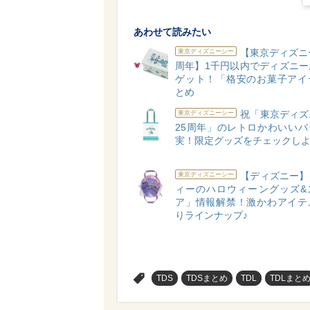
あわせて読みたい
【東京ディズニ
東京ディズニーシー
周年】1千円以内でディズニー
ゲット！「格安のお菓子アイ
とめ
祝「東京ディズ
東京ディズニーシー
25周年」のレトロかわいいバ
実！限定グッズをチェックしよ
【ディズニー】
東京ディズニーシー
ィーのハロウィーングッズ&
ア」情報解禁！激かわアイテ
りラインナップ♪
>
TDS
TDSまとめ
TDL
TDLまと