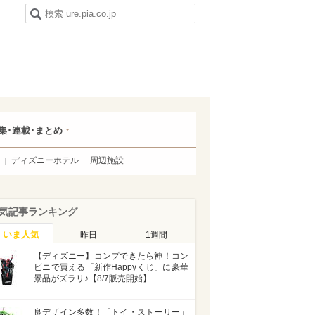
集･連載･まとめ
ディズニーホテル
周辺施設
気記事ランキング
いま人気
昨日
1週間
【ディズニー】コンプできたら神！コン
ビニで買える「新作Happyくじ」に豪華
景品がズラリ♪【8/7販売開始】
良デザイン多数！「トイ・ストーリー」