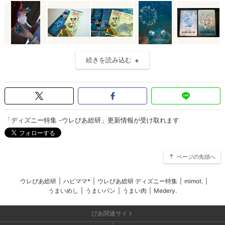
続きを読み込む
「ディズニー特集 -ウレぴあ総研」更新情報が受け取れます
ページの先頭へ
ウレぴあ総研
|
ハピママ*
|
ウレぴあ総研 ディズニー特集
|
mimot.
|
うまいめし
|
うまいパン
|
うまい肉
|
Medery.
ぴあ関連サイト