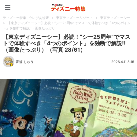
ディズニー特集 -ウレぴあ
ディズニー特集 -ウレぴあ総研
>
東京ディズニーリゾート
>
東京ディズニーシー
>
【東京ディズニーシー】必読！“シー25周年”でマストで体験すべき「4つのポイン
ト」を独断で解説!!（画像たっぷり）
【東京ディズニーシー】必読！“シー25周年”でマス
トで体験すべき「4つのポイント」を独断で解説!!
（画像たっぷり）（写真 28/61）
園浦 しゅう
2026.4.11 8:15