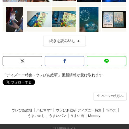
続きを読み込む
「ディズニー特集 -ウレぴあ総研」更新情報が受け取れます
ページの先頭へ
ウレぴあ総研
|
ハピママ*
|
ウレぴあ総研 ディズニー特集
|
mimot.
|
うまいめし
|
うまいパン
|
うまい肉
|
Medery.
ぴあ関連サイト