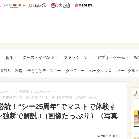
総研 ディズニー特集
mimot.
うまいめし
うまいパン
うまい肉
Medery.
ズニー特集 -ウレぴあ総研
音楽
グッズ・イベント
ファッション
アプリ・ゲーム
特
裏ワザ・攻略
子どもとディズニー
ダッフィー
パークグッズ
パークグルメ
>
>
リゾート
東京ディズニーシー
人
ストで体験すべき「4つのポイント」を独断で解説!!（画像たっぷり）
読！“シー25周年”でマストで体験す
1
独断で解説!!（画像たっぷり）（写真
2026.4.11 8:15
2