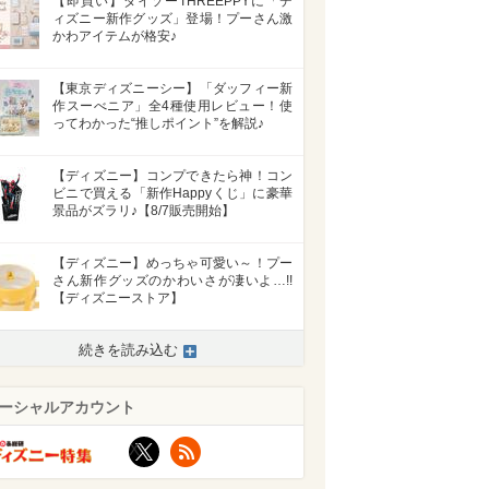
【即買い】ダイソーTHREEPPYに「デ
ィズニー新作グッズ」登場！プーさん激
かわアイテムが格安♪
【東京ディズニーシー】「ダッフィー新
作スーべニア」全4種使用レビュー！使
ってわかった“推しポイント”を解説♪
【ディズニー】コンプできたら神！コン
ビニで買える「新作Happyくじ」に豪華
景品がズラリ♪【8/7販売開始】
【ディズニー】めっちゃ可愛い～！プー
さん新作グッズのかわいさが凄いよ…!!
【ディズニーストア】
続きを読み込む
>
ーシャルアカウント
X
RSS