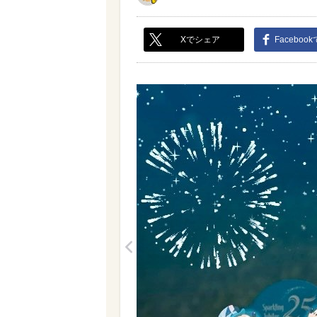
Xでシェア
Faceboo
<