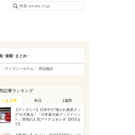
集･連載･まとめ
ディズニーホテル
周辺施設
気記事ランキング
いま人気
昨日
1週間
【ディズニー】日本中の“激かわ最新グッ
ズ”が大集合！「日本最大級グッズイベン
ト」現地の人気アイテムをレポ【8/16ま
で】