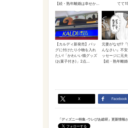
X
Facebook
「ディズニー特集 -ウレぴあ総研」更新情報