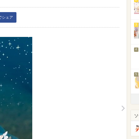
kでシェア
3
4
5
ソ