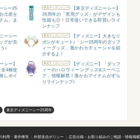
ーシー25
【東京ディズニーシー】
東京ディズニーシー
お土産を
25周年の「実用グッズ」がデザインも
テム」ま
性能も◎！日常使いできる即買いライ
ンナップ
ニーシー
【ディズニー】大きなリ
東京ディズニーシー
ッグが充
ボンがキュート♪「シー25周年のダッフ
う♪
ィーグッズ」激かわカチューシャを紹
介するよ！
ーシー】
【ディズニー】「ダッフ
東京ディズニーシー
全4種使
ィーのハロウィーングッズ&スーベニ
推しポイ
ア」情報解禁！激かわアイテムがずら
りラインナップ♪
め
東京ディズニーシー25周年
の利用・著作権等
外部送信ポリシー
広告出稿・お取り組みのご相談・情報掲載