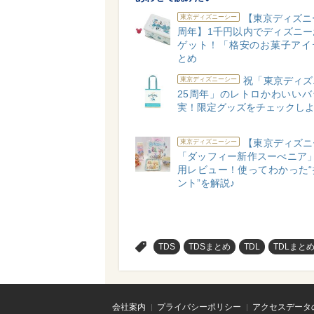
【東京ディズニ
東京ディズニーシー
周年】1千円以内でディズニー
ゲット！「格安のお菓子アイ
とめ
祝「東京ディズ
東京ディズニーシー
25周年」のレトロかわいいバ
実！限定グッズをチェックしよ
【東京ディズニ
東京ディズニーシー
「ダッフィー新作スーべニア」
用レビュー！使ってわかった“
ント”を解説♪
>
TDS
TDSまとめ
TDL
TDLまと
会社案内
プライバシーポリシー
アクセスデータ