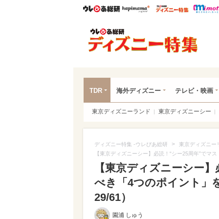
ウレぴあ総研
ハピママ*
ウレぴあ
ディ
TDR
海外ディズニー
テレビ・映画
東京ディズニーランド
東京ディズニーシー
>
ディズニー特集 -ウレぴあ総研
東京ディズニー
【東京ディズニーシー】必読！“シー25周年”でマ
【東京ディズニーシー】必
べき「4つのポイント」を
29/61）
園浦 しゅう