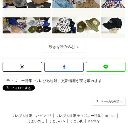
続きを読み込む
「ディズニー特集 -ウレぴあ総研」更新情報が受け取れます
ページの先頭へ
ウレぴあ総研
|
ハピママ*
|
ウレぴあ総研 ディズニー特集
|
mimot.
|
うまいめし
|
うまいパン
|
うまい肉
|
Medery.