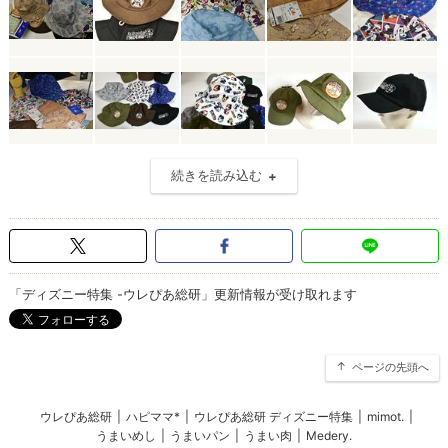
続きを読み込む
「ディズニー特集 -ウレぴあ総研」更新情報が受け取れます
ページの先頭へ
ウレぴあ総研
|
ハピママ*
|
ウレぴあ総研 ディズニー特集
|
mimot.
|
うまいめし
|
うまいパン
|
うまい肉
|
Medery.