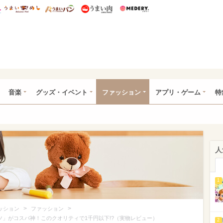
総研 ディズニー特集
mimot.
うまいめし
うまいパン
うまい肉
Medery.
ズニー特集 -ウレぴあ総研
音楽
グッズ・イベント
ファッション
アプリ・ゲーム
特
人
1
>
>
ッション
ファッション
」がコスパ神！このクオリティで1千円以下!?（実物レビュー）
2