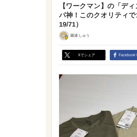
【ワークマン】の「ディ
パ神！このクオリティで1
19/71）
園浦 しゅう
Xでシェア
Faceboo