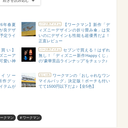
続きを読み込む
26年春夏
【ワークマン】新作「デ
パーク外アイテム
が良デザ
ィズニーデザインの折り畳み傘」は安
売予定ライ
いのにデザインも性能も超優秀だよ！
正直レビュー
買い】
セブンで買える！はずれ
パーク外アイテム
ディズニーア
無し！「ディズニー新作Happyくじ」
可愛い神
の“豪華景品ラインナップ”をチェック♪
イソー
ワークマンの「おしゃれなワン
おしゃれ
ー新作グッ
マイルバッグ」決定版！ポーチも付い
イテムが
てて1500円以下だよ♪【全5色】
ークマン
＃ワークマン