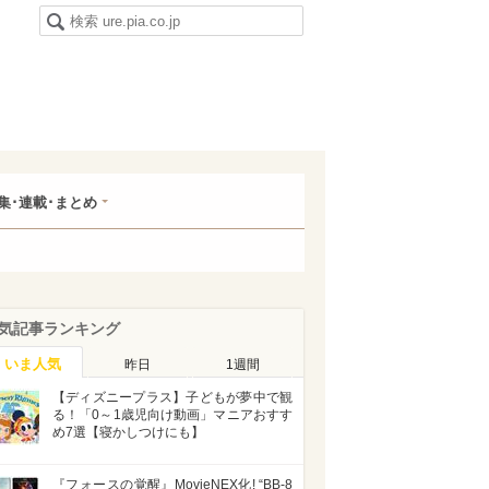
集･連載･まとめ
気記事ランキング
いま人気
昨日
1週間
【ディズニープラス】子どもが夢中で観
る！「0～1歳児向け動画」マニアおすす
め7選【寝かしつけにも】
『フォースの覚醒』MovieNEX化! “BB-8