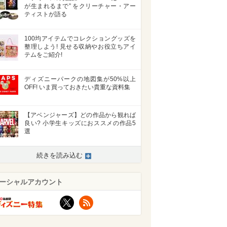
が生まれるまで” をクリーチャー・アー
ティストが語る
100均アイテムでコレクショングッズを
整理しよう! 見せる収納やお役立ちアイ
テムをご紹介!
ディズニーパークの地図集が50%以上
OFF! いま買っておきたい貴重な資料集
【アベンジャーズ】どの作品から観れば
良い? 小学生キッズにおススメの作品5
選
続きを読み込む
ーシャルアカウント
X
RSS