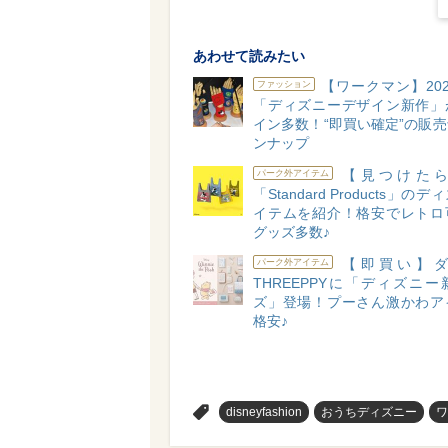
あわせて読みたい
【ワークマン】20
ファッション
「ディズニーデザイン新作」
イン多数！“即買い確定”の販
ンナップ
【見つけたら
パーク外アイテム
「Standard Products」の
イテムを紹介！格安でレトロ
グッズ多数♪
【即買い】ダ
パーク外アイテム
THREEPPYに「ディズニ
ズ」登場！プーさん激かわア
格安♪
>
disneyfashion
おうちディズニー
ワ