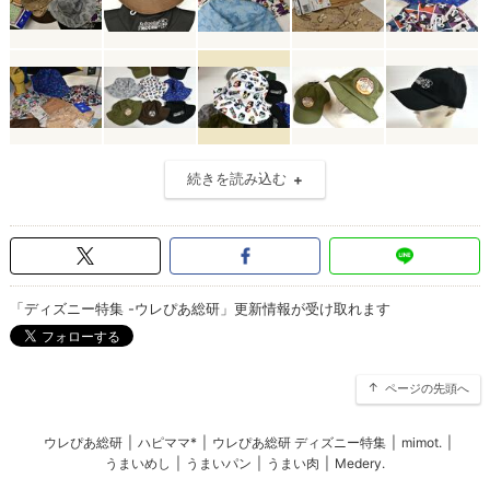
続きを読み込む
「ディズニー特集 -ウレぴあ総研」更新情報が受け取れます
ページの先頭へ
ウレぴあ総研
|
ハピママ*
|
ウレぴあ総研 ディズニー特集
|
mimot.
|
うまいめし
|
うまいパン
|
うまい肉
|
Medery.