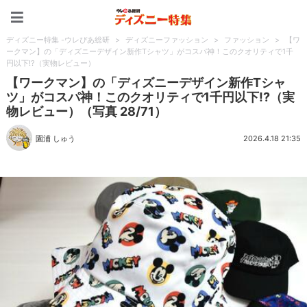
ディズニー特集 -ウレぴあ
ディズニー特集 -ウレぴあ総研
>
ディズニーファッション
>
ファッション
>
【ワ
ークマン】の「ディズニーデザイン新作Tシャツ」がコスパ神！このクオリティで1千
円以下!?（実物レビュー）
【ワークマン】の「ディズニーデザイン新作Tシャ
ツ」がコスパ神！このクオリティで1千円以下!?（実
物レビュー）（写真 28/71）
園浦 しゅう
2026.4.18 21:35