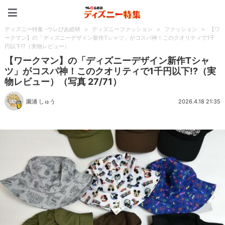
ディズニー特集 -ウレぴあ
ディズニー特集 -ウレぴあ総研
>
ディズニーファッション
>
ファッション
>
【ワ
ークマン】の「ディズニーデザイン新作Tシャツ」がコスパ神！このクオリティで1千
円以下!?（実物レビュー）
【ワークマン】の「ディズニーデザイン新作Tシャ
ツ」がコスパ神！このクオリティで1千円以下!?（実
物レビュー）（写真 27/71）
園浦 しゅう
2026.4.18 21:35