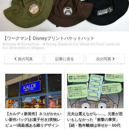
【ワークマン】Disneyプリントバケットハット
© Disney © Disney/Pixar © Disney. Based on the “Winnie the Pooh” works by
A.A. Milne and E.H. Shepard.
前の写真
記事に戻る
次の写真