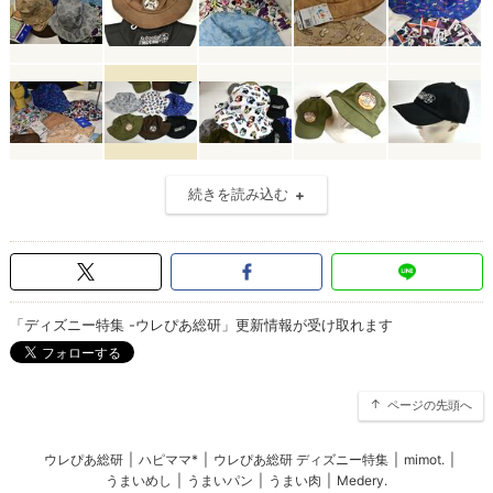
続きを読み込む
「ディズニー特集 -ウレぴあ総研」更新情報が受け取れます
ページの先頭へ
ウレぴあ総研
|
ハピママ*
|
ウレぴあ総研 ディズニー特集
|
mimot.
|
うまいめし
|
うまいパン
|
うまい肉
|
Medery.