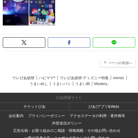
ページの先頭へ
ウレぴあ総研
|
ハピママ*
|
ウレぴあ総研 ディズニー特集
|
mimot.
|
うまいめし
|
うまいパン
|
うまい肉
|
Medery.
ぴあ関連サイト
チケットぴあ
ぴあ(アプリ&Web)
会社案内
プライバシーポリシー
アクセスデータの利用・著作権等
外部送信ポリシー
広告出稿・お取り組みのご相談・情報掲載・その他お問い合わせ
一般の読者の方・ユーザーの方からのお問い合わせ