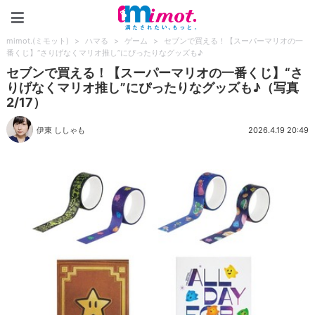
mimot.(ミモット)
mimot.(ミモット)
>
ハマる
>
ゲーム
>
セブンで買える！【スーパーマリオの一
番くじ】“さりげなくマリオ推し”にぴったりなグッズも♪
セブンで買える！【スーパーマリオの一番くじ】“さ
りげなくマリオ推し”にぴったりなグッズも♪（写真
2/17）
伊東 ししゃも
2026.4.19 20:49