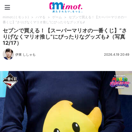
mimot.(ミモット)
mimot.(ミモット)
>
ハマる
>
ゲーム
>
セブンで買える！【スーパーマリオの一
番くじ】“さりげなくマリオ推し”にぴったりなグッズも♪
セブンで買える！【スーパーマリオの一番くじ】“さ
りげなくマリオ推し”にぴったりなグッズも♪（写真
12/17）
伊東 ししゃも
2026.4.19 20:49