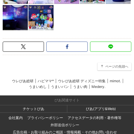
ページの先頭へ
ウレぴあ総研
|
ハピママ*
|
ウレぴあ総研 ディズニー特集
|
mimot.
|
うまいめし
|
うまいパン
|
うまい肉
|
Medery.
ぴあ関連サイト
チケットぴあ
ぴあ(アプリ&Web)
会社案内
プライバシーポリシー
アクセスデータの利用・著作権等
外部送信ポリシー
広告出稿・お取り組みのご相談・情報掲載・その他お問い合わせ