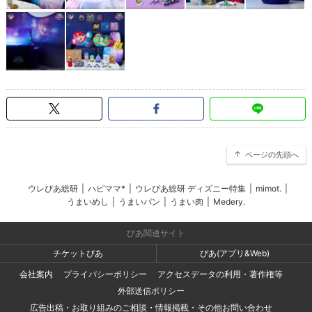
ページの先頭へ
ウレぴあ総研
|
ハピママ*
|
ウレぴあ総研 ディズニー特集
|
mimot.
|
うまいめし
|
うまいパン
|
うまい肉
|
Medery.
ぴあ関連サイト
チケットぴあ
ぴあ(アプリ&Web)
会社案内
プライバシーポリシー
アクセスデータの利用・著作権等
外部送信ポリシー
広告出稿・お取り組みのご相談・情報掲載・その他お問い合わせ