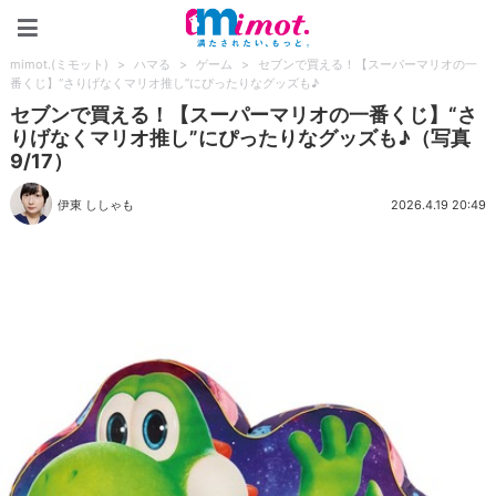
mimot.(ミモット)
mimot.(ミモット)
>
ハマる
>
ゲーム
>
セブンで買える！【スーパーマリオの一
番くじ】“さりげなくマリオ推し”にぴったりなグッズも♪
セブンで買える！【スーパーマリオの一番くじ】“さ
りげなくマリオ推し”にぴったりなグッズも♪（写真
9/17）
伊東 ししゃも
2026.4.19 20:49