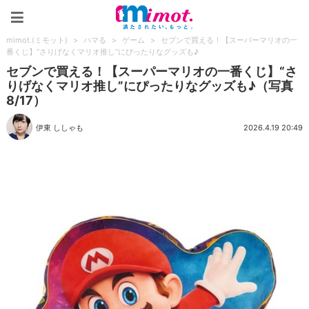
mimot.(ミモット)
mimot.(ミモット)
>
ハマる
>
ゲーム
>
セブンで買える！【スーパーマリオの一
番くじ】“さりげなくマリオ推し”にぴったりなグッズも♪
セブンで買える！【スーパーマリオの一番くじ】“さ
りげなくマリオ推し”にぴったりなグッズも♪（写真
8/17）
伊東 ししゃも
2026.4.19 20:49