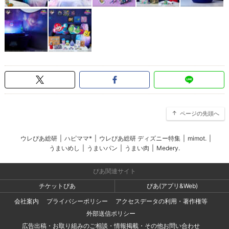
ページの先頭へ
ウレぴあ総研
|
ハピママ*
|
ウレぴあ総研 ディズニー特集
|
mimot.
|
うまいめし
|
うまいパン
|
うまい肉
|
Medery.
ぴあ関連サイト
チケットぴあ
ぴあ(アプリ&Web)
会社案内
プライバシーポリシー
アクセスデータの利用・著作権等
外部送信ポリシー
広告出稿・お取り組みのご相談・情報掲載・その他お問い合わせ