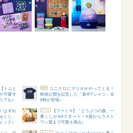
【トムと
ユニクロにマリオがやってくる！
映画
が可愛す
映画公開を記念した「新作Tシャツ」全
リアも♪
8柄が登場♪
！はずれ
【ファミマ】「どうぶつの森」一
ゲーム
pyくじ」
番くじが4/4スタート！A賞からラスト
ェック♪
ワン賞まで可愛さ満点♪
おしゃれ