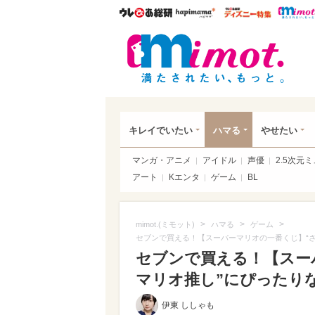
ウレぴあ総研
ハピママ*
ウレぴあ
mim
キレイでいたい
ハマる
やせたい
マンガ・アニメ
アイドル
声優
2.5次元
アート
Kエンタ
ゲーム
BL
>
>
>
mimot.(ミモット)
ハマる
ゲーム
セブンで買える！【スーパーマリオの一番くじ】“さ
セブンで買える！【スー
マリオ推し”にぴったりなグ
伊東 ししゃも