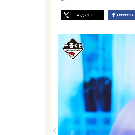
Xでシェア
Faceboo
<