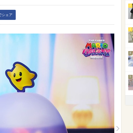
2
kでシェア
3
4
5