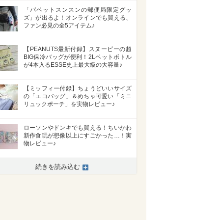
「パペットスンスンの郵便局限定グッ
ズ」が出るよ！オンラインでも買える、
ファン必見の全5アイテム♪
【PEANUTS最新付録】スヌーピーの超
BIG保冷バッグが便利！2Lペットボトル
が4本入るESSE史上最大級の大容量♪
【ミッフィー付録】ちょうどいいサイズ
の「エコバッグ」＆めちゃ可愛い「ミニ
リュックポーチ」を実物レビュー♪
ローソンやドンキでも買える！ちいかわ
新作食玩が想像以上にすごかった…！実
物レビュー♪
続きを読み込む
>