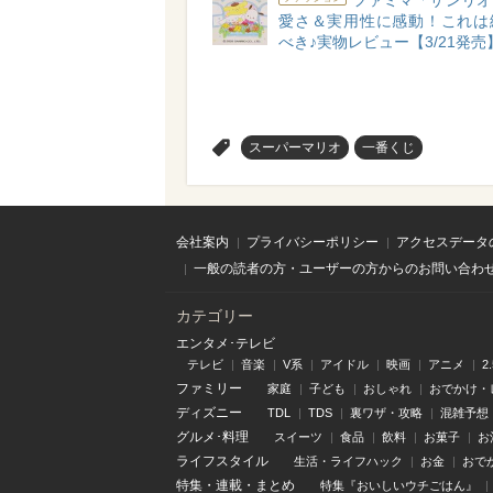
ファミマ「サンリオ
愛さ＆実用性に感動！これは
べき♪実物レビュー【3/21発売
>
スーパーマリオ
一番くじ
会社案内
プライバシーポリシー
アクセスデータ
一般の読者の方・ユーザーの方からのお問い合わ
カテゴリー
エンタメ･テレビ
テレビ
音楽
V系
アイドル
映画
アニメ
2
ファミリー
家庭
子ども
おしゃれ
おでかけ・
ディズニー
TDL
TDS
裏ワザ・攻略
混雑予想
グルメ･料理
スイーツ
食品
飲料
お菓子
お
ライフスタイル
生活・ライフハック
お金
おで
特集
・
連載
・
まとめ
特集『おいしいウチごはん』