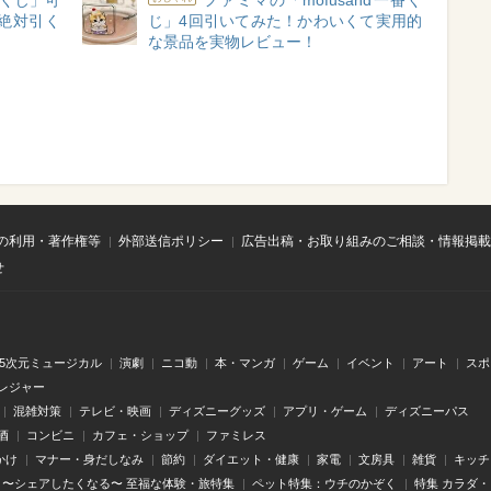
くじ」可
ファミマの「mofusand一番く
絶対引く
じ」4回引いてみた！かわいくて実用的
】
な景品を実物レビュー！
の利用・著作権等
外部送信ポリシー
広告出稿・お取り組みのご相談・情報掲載
せ
.5次元ミュージカル
演劇
ニコ動
本・マンガ
ゲーム
イベント
アート
スポ
レジャー
混雑対策
テレビ・映画
ディズニーグッズ
アプリ・ゲーム
ディズニーパス
酒
コンビニ
カフェ・ショップ
ファミレス
かけ
マナー・身だしなみ
節約
ダイエット・健康
家電
文房具
雑貨
キッチ
〜シェアしたくなる〜 至福な体験・旅特集
ペット特集：ウチのかぞく
特集 カラダ