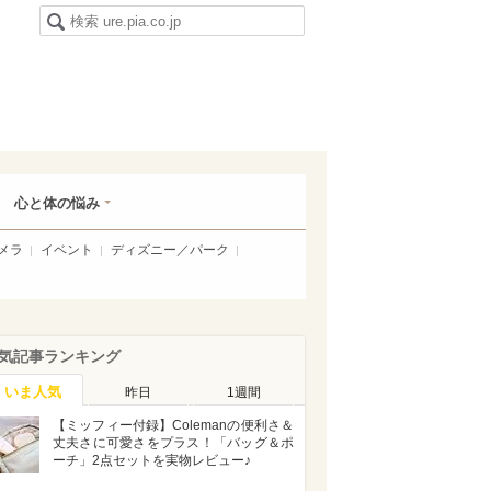
心と体の悩み
メラ
イベント
ディズニー／パーク
気記事ランキング
いま人気
昨日
1週間
【ミッフィー付録】Colemanの便利さ＆
丈夫さに可愛さをプラス！「バッグ＆ポ
ーチ」2点セットを実物レビュー♪