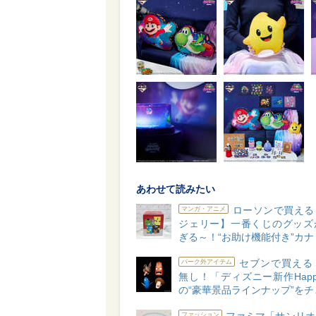
あわせて読みたい
ローソンで買える
マンガ・アニメ
ジェリー】一番くじのグッズ
ぎる～！“お助け機能付き”カナ
セブンで買える
パーク外アイテム
無し！「ディズニー新作Hap
の“豪華景品ラインナップ”をチ
ファッション