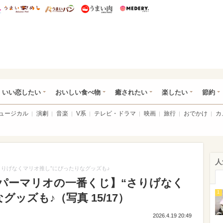
総研 ディズニー特集
mimot.
うまいめし
うまいパン
うまい肉
Medery.
ot.(ミモット)
いい恋したい
おいしい食べ物
癒されたい
楽したい
節約
ミュージカル
演劇
音楽
V系
テレビ・ドラマ
映画
旅行
おでかけ
カ
人
りげなくマリオ推し”にぴったりなグッズも♪
パーマリオの一番くじ】“さりげなく
1
ッズも♪（写真 15/17）
2026.4.19 20:49