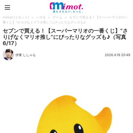
mimot.(ミモット)
mimot.(ミモット)
>
ハマる
>
ゲーム
>
セブンで買える！【スーパーマリオの一
番くじ】“さりげなくマリオ推し”にぴったりなグッズも♪
セブンで買える！【スーパーマリオの一番くじ】“さ
りげなくマリオ推し”にぴったりなグッズも♪（写真
6/17）
伊東 ししゃも
2026.4.19 20:49