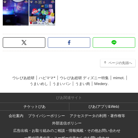
ページの先頭へ
ウレぴあ総研
|
ハピママ*
|
ウレぴあ総研 ディズニー特集
|
mimot.
|
うまいめし
|
うまいパン
|
うまい肉
|
Medery.
ぴあ関連サイト
チケットぴあ
ぴあ(アプリ&Web)
会社案内
プライバシーポリシー
アクセスデータの利用・著作権等
外部送信ポリシー
広告出稿・お取り組みのご相談・情報掲載・その他お問い合わせ
一般の読者の方・ユーザーの方からのお問い合わせ