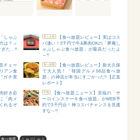
​​しゃぶ
【食べ放題レビュー】実はコス
安うま肉
力は？→
パ凄い！3千円で牛&豚肉OKの「夢庵し
ぎた…!!
ゃぶしゃぶ食べ放題」が最高だったよ
～!!
題チェー
【食べ放題レビュー】新大久保
食べ放題
リアン食
で大人気！「韓国グルメ58品食べ放
 “ガチ実
題」の神店が本当にすごかった!!【正直
レポート】
肉好き必
【食べ放題ニュース】至福の「サ
牛肉
に「肉メ
ーロインステーキ食べ放題」がWEB予
くれるぞ
約で3千円台！神コスパチャンスを見逃
すな～!!
食べ放題
しゃぶしゃぶ