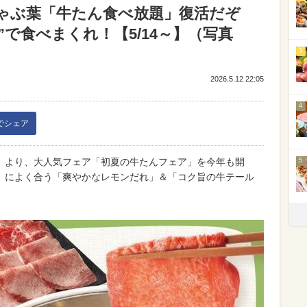
ゃぶ葉「牛たん食べ放題」復活だぞ
れ”で食べまくれ！【5/14～】（写真
3
2026.5.12 22:05
4
kでシェア
（木）より、大人気フェア「初夏の牛たんフェア」を今年も開
5
」によく合う「爽やかなレモンだれ」＆「コク旨の牛テール