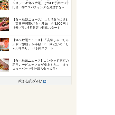
ンステーキ食べ放題」がWEB予約で3千
円台！神コスパチャンスを見逃すな～!!
【食べ放題ニュース】大とろ&うに含む
「高級寿司50品食べ放題」が3,900円！
神安プラン8月限定で提供スタート
【食べ放題ニュース】「高級しゃぶしゃ
ぶ食べ放題」が半額！3日間だけの「し
ゃぶ禅祭り」8/1予約スタート
【食べ放題ニュース】コンラッド東京の
新ランチビュッフェが極上すぎ…！オイ
スターバーで生牡蠣も食べ放題♪
続きを読み込む