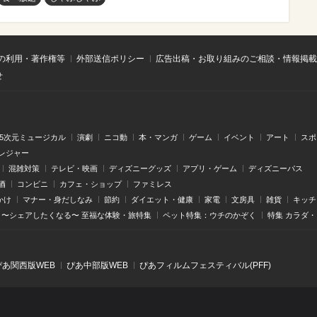
の利用・著作権等
外部送信ポリシー
広告出稿・お取り組みのご相談・情報掲載
せ
.5次元ミュージカル
演劇
ニコ動
本・マンガ
ゲーム
イベント
アート
スポ
レジャー
混雑対策
テレビ・映画
ディズニーグッズ
アプリ・ゲーム
ディズニーパス
酒
コンビニ
カフェ・ショップ
ファミレス
かけ
マナー・身だしなみ
節約
ダイエット・健康
家電
文房具
雑貨
キッチ
〜シェアしたくなる〜 至福な体験・旅特集
ペット特集：ウチのかぞく
特集 カラダ
ぴあ関⻄版WEB
ぴあ中部版WEB
ぴあフィルムフェスティバル(PFF)