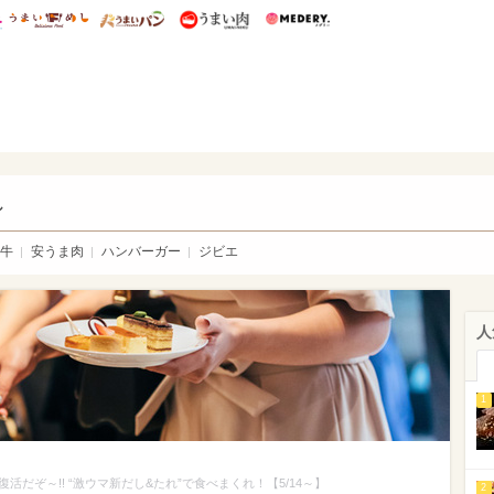
総研 ディズニー特集
mimot.
うまいめし
うまいパン
うまい肉
Medery.
い肉
し
牛
安うま肉
ハンバーガー
ジビエ
人
1
だぞ～!! “激ウマ新だし&たれ”で食べまくれ！【5/14～】
2