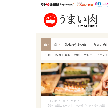
ウレぴあ総研
ハピママ*
ウレぴあ
うま
肉
魚
各地のうまい肉
うまいめ
牛肉
豚肉
鶏肉
焼肉
カレー
ブランド
>
>
>
うまい肉
肉
牛肉
【食べ放題ニュース】しゃぶ葉「牛たん食べ放題」復活