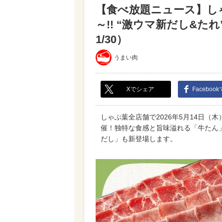
【食べ放題ニュース】し
～!! “激ウマ新だし&た
1/30）
うまい肉
Xでシェア
Faceboo
しゃぶ葉全店舗で2026年5月14日
催！独特な食感と旨味溢れる「牛たん
だし」も新登場します。