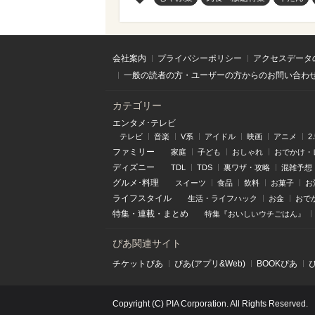
会社案内
プライバシーポリシー
アクセスデータ
一般の読者の方・ユーザーの方からのお問い合わ
カテゴリー
エンタメ･テレビ
テレビ
音楽
V系
アイドル
映画
アニメ
2
ファミリー
家庭
子ども
おしゃれ
おでかけ・
ディズニー
TDL
TDS
裏ワザ・攻略
混雑予想
グルメ･料理
スイーツ
食品
飲料
お菓子
お
ライフスタイル
生活・ライフハック
お金
おで
特集
・
連載
・
まとめ
特集『おいしいウチごはん』
ぴあ関連サイト
チケットぴあ
ぴあ(アプリ&Web)
BOOKぴあ
Copyright (C) PIA Corporation. All Rights Reserved.