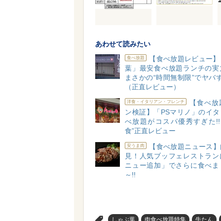
あわせて読みたい
【食べ放題レビュー】「
食べ放題
葉」最安食べ放題ランチの実
まさかの“時間無制限”でヤバす
（正直レビュー）
【食べ放
洋食・イタリアン・フレンチ
ン検証】「PSマリノ」のイタ
べ放題がコスパ優秀すぎた!!
食”正直レビュー
【食べ放題ニュース】
安うま肉
見！人気ブッフェレストラン
ニュー追加」でさらに食べま
～!!
>
しゃぶ葉
肉食べ放題特集
牛たん