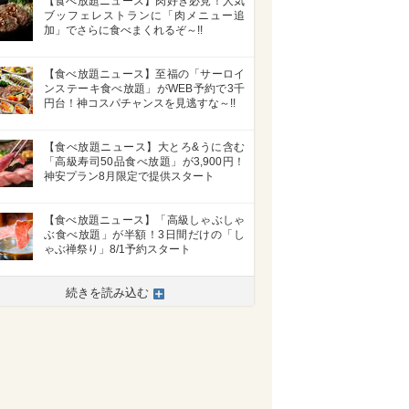
【食べ放題ニュース】肉好き必見！人気
ブッフェレストランに「肉メニュー追
加」でさらに食べまくれるぞ～!!
【食べ放題ニュース】至福の「サーロイ
ンステーキ食べ放題」がWEB予約で3千
円台！神コスパチャンスを見逃すな～!!
【食べ放題ニュース】大とろ&うに含む
「高級寿司50品食べ放題」が3,900円！
神安プラン8月限定で提供スタート
【食べ放題ニュース】「高級しゃぶしゃ
ぶ食べ放題」が半額！3日間だけの「し
ゃぶ禅祭り」8/1予約スタート
続きを読み込む