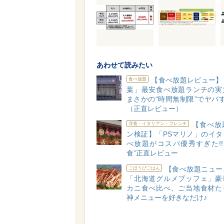
あわせて読みたい
【食べ放題レビュー】「
食べ放題
葉」最安食べ放題ランチの実
まさかの“時間無制限”でヤバす
（正直レビュー）
【食べ放
洋食・イタリアン・フレンチ
ン検証】「PSマリノ」のイタ
べ放題がコスパ優秀すぎた!!
食”正直レビュー
【食べ放題ニュー
ごほうびごはん
「北海道グルメブッフェ」豪
カニ食べ比べ、ご当地食材た
神メニューを好きなだけ♪