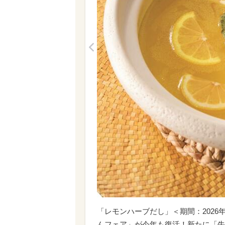
<
「​​​レモンハーブだし」＜期間：20
んフェア」が今年も復活！新たに「牛