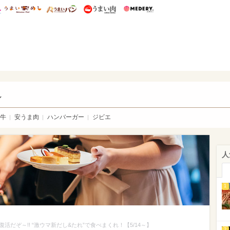
総研 ディズニー特集
mimot.
うまいめし
うまいパン
うまい肉
Medery.
い肉
し
牛
安うま肉
ハンバーガー
ジビエ
人
1
だぞ～!! “激ウマ新だし&たれ”で食べまくれ！【5/14～】
2