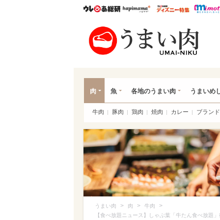
ウレぴあ総研
ハピママ*
ウレぴあ
うま
肉
魚
各地のうまい肉
うまいめ
牛肉
豚肉
鶏肉
焼肉
カレー
ブランド
>
>
>
うまい肉
肉
牛肉
【食べ放題ニュース】しゃぶ葉「牛たん食べ放題」復活