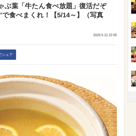
ゃぶ葉「牛たん食べ放題」復活だぞ
れ”で食べまくれ！【5/14～】（写真
3
2026.5.12 22:05
4
kでシェア
5