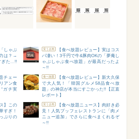
​​しゃぶ
【食べ放題レビュー】実はコス
安うま肉
力は？→
パ凄い！3千円で牛&豚肉OKの「夢庵し
ぎた…!!
ゃぶしゃぶ食べ放題」が最高だったよ
～!!
題チェー
【食べ放題レビュー】新大久保
食べ放題
リアン食
で大人気！「韓国グルメ58品食べ放
 “ガチ実
題」の神店が本当にすごかった!!【正直
レポート】
ス】この
【食べ放題ニュース】肉好き必
安うま肉
華すぎ！
見！人気ブッフェレストランに「肉メ
っぷりの
ニュー追加」でさらに食べまくれるぞ
～!!