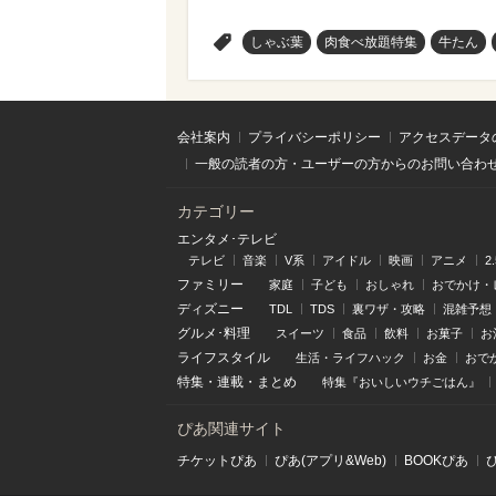
>
しゃぶ葉
肉食べ放題特集
牛たん
会社案内
プライバシーポリシー
アクセスデータ
一般の読者の方・ユーザーの方からのお問い合わ
カテゴリー
エンタメ･テレビ
テレビ
音楽
V系
アイドル
映画
アニメ
2
ファミリー
家庭
子ども
おしゃれ
おでかけ・
ディズニー
TDL
TDS
裏ワザ・攻略
混雑予想
グルメ･料理
スイーツ
食品
飲料
お菓子
お
ライフスタイル
生活・ライフハック
お金
おで
特集
・
連載
・
まとめ
特集『おいしいウチごはん』
ぴあ関連サイト
チケットぴあ
ぴあ(アプリ&Web)
BOOKぴあ