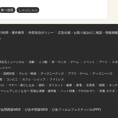
食べ放題
しゃぶしゃぶ
の利用・著作権等
外部送信ポリシー
広告出稿・お取り組みのご相談・情報掲載
せ
.5次元ミュージカル
演劇
ニコ動
本・マンガ
ゲーム
イベント
アート
スポ
レジャー
混雑対策
テレビ・映画
ディズニーグッズ
アプリ・ゲーム
ディズニーパス
酒
コンビニ
カフェ・ショップ
ファミレス
かけ
マナー・身だしなみ
節約
ダイエット・健康
家電
文房具
雑貨
キッチ
〜シェアしたくなる〜 至福な体験・旅特集
ペット特集：ウチのかぞく
特集 カラダ
ぴあ関⻄版WEB
ぴあ中部版WEB
ぴあフィルムフェスティバル(PFF)