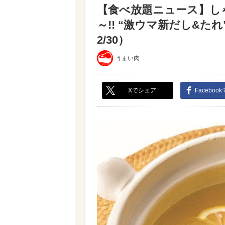
【食べ放題ニュース】し
～!! “激ウマ新だし&た
2/30）
うまい肉
Xでシェア
Faceboo