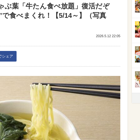
ゃぶ葉「牛たん食べ放題」復活だぞ
れ”で食べまくれ！【5/14～】（写真
3
2026.5.12 22:05
4
kでシェア
5