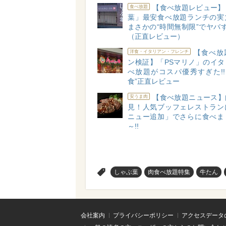
【食べ放題レビュー】「
食べ放題
葉」最安食べ放題ランチの実
まさかの“時間無制限”でヤバす
（正直レビュー）
【食べ放
洋食・イタリアン・フレンチ
ン検証】「PSマリノ」のイタ
べ放題がコスパ優秀すぎた!!
食”正直レビュー
【食べ放題ニュース】
安うま肉
見！人気ブッフェレストラン
ニュー追加」でさらに食べま
～!!
>
しゃぶ葉
肉食べ放題特集
牛たん
会社案内
プライバシーポリシー
アクセスデータ