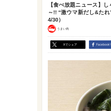
【食べ放題ニュース】し
～!! “激ウマ新だし&た
4/30）
うまい肉
Xでシェア
Faceboo