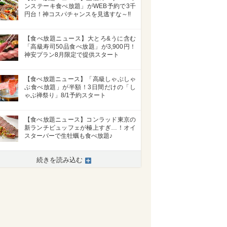
ンステーキ食べ放題」がWEB予約で3千
円台！神コスパチャンスを見逃すな～!!
【食べ放題ニュース】大とろ&うに含む
「高級寿司50品食べ放題」が3,900円！
神安プラン8月限定で提供スタート
【食べ放題ニュース】「高級しゃぶしゃ
ぶ食べ放題」が半額！3日間だけの「し
ゃぶ禅祭り」8/1予約スタート
【食べ放題ニュース】コンラッド東京の
新ランチビュッフェが極上すぎ…！オイ
スターバーで生牡蠣も食べ放題♪
続きを読み込む