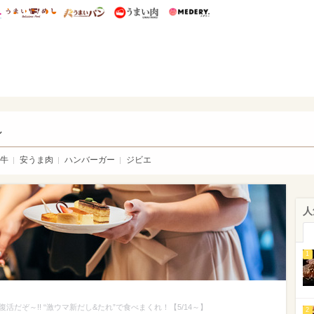
総研 ディズニー特集
mimot.
うまいめし
うまいパン
うまい肉
Medery.
い肉
し
牛
安うま肉
ハンバーガー
ジビエ
人
1
だぞ～!! “激ウマ新だし&たれ”で食べまくれ！【5/14～】
2