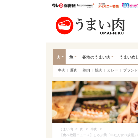
ウレぴあ総研
ハピママ*
ウレぴあ
うま
肉
魚
各地のうまい肉
うまいめ
牛肉
豚肉
鶏肉
焼肉
カレー
ブランド
>
>
>
うまい肉
肉
牛肉
【食べ放題ニュース】しゃぶ葉「牛たん食べ放題」復活