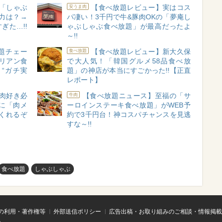
​​しゃぶ
【食べ放題レビュー】実はコス
安うま肉
力は？→
パ凄い！3千円で牛&豚肉OKの「夢庵し
ぎた…!!
ゃぶしゃぶ食べ放題」が最高だったよ
～!!
題チェー
【食べ放題レビュー】新大久保
食べ放題
リアン食
で大人気！「韓国グルメ58品食べ放
 “ガチ実
題」の神店が本当にすごかった!!【正直
レポート】
肉好き必
【食べ放題ニュース】至福の「サ
牛肉
に「肉メ
ーロインステーキ食べ放題」がWEB予
くれるぞ
約で3千円台！神コスパチャンスを見逃
すな～!!
食べ放題
しゃぶしゃぶ
の利用・著作権等
外部送信ポリシー
広告出稿・お取り組みのご相談・情報掲載