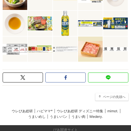
ページの先頭へ
ウレぴあ総研
|
ハピママ*
|
ウレぴあ総研 ディズニー特集
|
mimot.
|
うまいめし
|
うまいパン
|
うまい肉
|
Medery.
ぴあ関連サイト