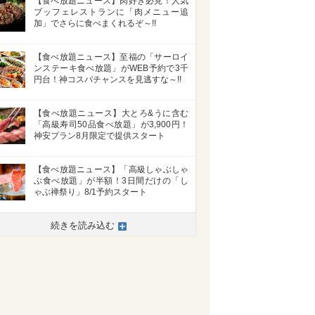
【食べ放題ニュース】肉好き必見！人気
ブッフェレストランに「肉メニュー追
加」でさらに食べまくれるぞ～!!
【食べ放題ニュース】至福の「サーロイ
ンステーキ食べ放題」がWEB予約で3千
円台！神コスパチャンスを見逃すな～!!
【食べ放題ニュース】大とろ&うに含む
「高級寿司50品食べ放題」が3,900円！
神安プラン8月限定で提供スタート
【食べ放題ニュース】「高級しゃぶしゃ
ぶ食べ放題」が半額！3日間だけの「し
ゃぶ禅祭り」8/1予約スタート
続きを読み込む