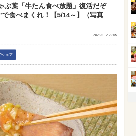
ゃぶ葉「牛たん食べ放題」復活だぞ
れ”で食べまくれ！【5/14～】（写真
3
2026.5.12 22:05
4
kでシェア
5