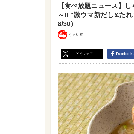
【食べ放題ニュース】し
～!! “激ウマ新だし&た
8/30）
うまい肉
Xでシェア
Faceboo