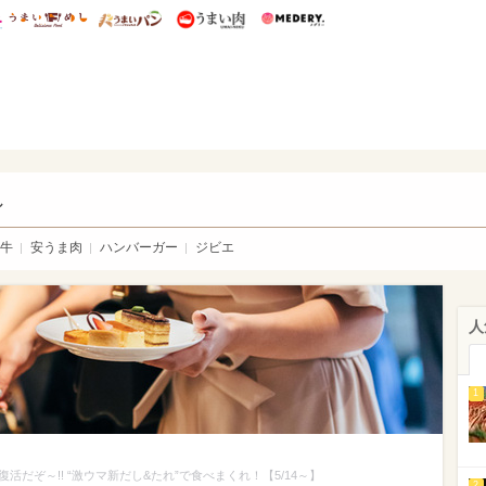
総研 ディズニー特集
mimot.
うまいめし
うまいパン
うまい肉
Medery.
い肉
し
牛
安うま肉
ハンバーガー
ジビエ
人
1
だぞ～!! “激ウマ新だし&たれ”で食べまくれ！【5/14～】
2