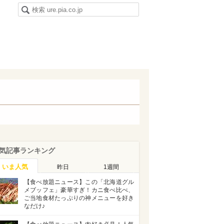
気記事ランキング
いま人気
昨日
1週間
【食べ放題ニュース】この「北海道グル
メブッフェ」豪華すぎ！カニ食べ比べ、
ご当地食材たっぷりの神メニューを好き
なだけ♪