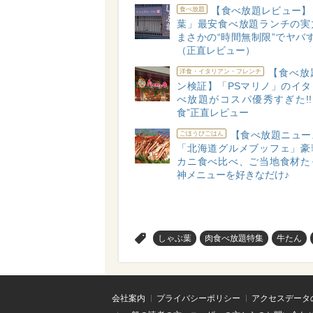
【食べ放題レビュー】「
食べ放題
葉」最安食べ放題ランチの実
まさかの“時間無制限”でヤバす
（正直レビュー）
【食べ放
洋食・イタリアン・フレンチ
ン検証】「PSマリノ」のイタ
べ放題がコスパ優秀すぎた!!
食”正直レビュー
【食べ放題ニュー
ごほうびごはん
「北海道グルメブッフェ」豪
カニ食べ比べ、ご当地食材た
神メニューを好きなだけ♪
>
しゃぶ葉
肉食べ放題特集
牛たん
会社案内
プライバシーポリシー
アクセスデータ