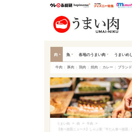
ウレぴあ総研
ハピママ*
ウレぴあ
うま
肉
魚
各地のうまい肉
うまいめ
牛肉
豚肉
鶏肉
焼肉
カレー
ブランド
>
>
>
うまい肉
肉
牛肉
【食べ放題ニュース】しゃぶ葉「牛たん食べ放題」復活