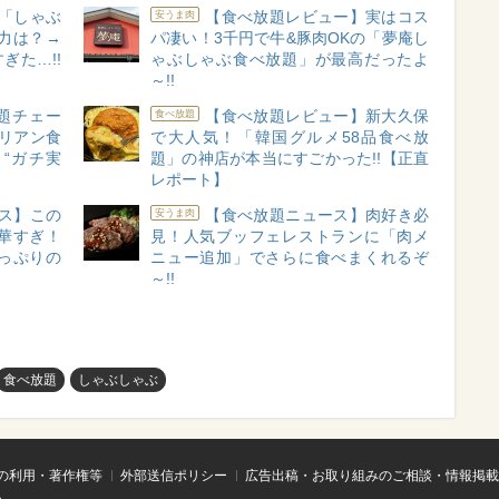
​​しゃぶ
【食べ放題レビュー】実はコス
安うま肉
力は？→
パ凄い！3千円で牛&豚肉OKの「夢庵し
ぎた…!!
ゃぶしゃぶ食べ放題」が最高だったよ
～!!
題チェー
【食べ放題レビュー】新大久保
食べ放題
リアン食
で大人気！「韓国グルメ58品食べ放
 “ガチ実
題」の神店が本当にすごかった!!【正直
レポート】
ス】この
【食べ放題ニュース】肉好き必
安うま肉
華すぎ！
見！人気ブッフェレストランに「肉メ
っぷりの
ニュー追加」でさらに食べまくれるぞ
～!!
食べ放題
しゃぶしゃぶ
の利用・著作権等
外部送信ポリシー
広告出稿・お取り組みのご相談・情報掲載