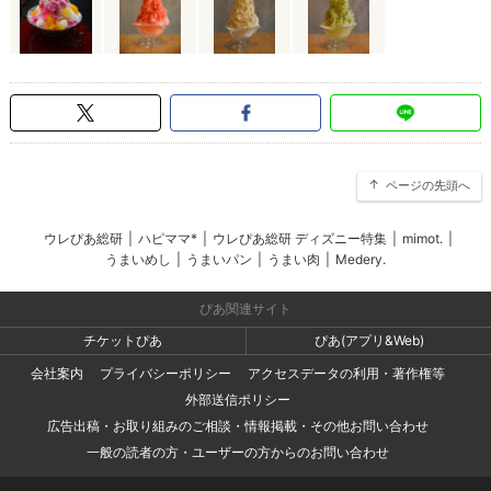
ページの先頭へ
ウレぴあ総研
|
ハピママ*
|
ウレぴあ総研 ディズニー特集
|
mimot.
|
うまいめし
|
うまいパン
|
うまい肉
|
Medery.
ぴあ関連サイト
チケットぴあ
ぴあ(アプリ&Web)
会社案内
プライバシーポリシー
アクセスデータの利用・著作権等
外部送信ポリシー
広告出稿・お取り組みのご相談・情報掲載・その他お問い合わせ
一般の読者の方・ユーザーの方からのお問い合わせ