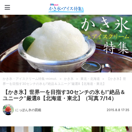
かき氷・アイスクリーム特集-m
かき氷・アイスクリーム特集-mimot.
>
かき氷
>
東北・北海道
>
【かき氷】世
界一を目指す30センチの氷も!“絶品＆ユニーク”厳選8【北海道・東北】
【かき氷】世界一を目指す30センチの氷も!“絶品＆
ユニーク”厳選8【北海道・東北】（写真 7/14）
にっぽん氷の図鑑
2015.8.8 17:35