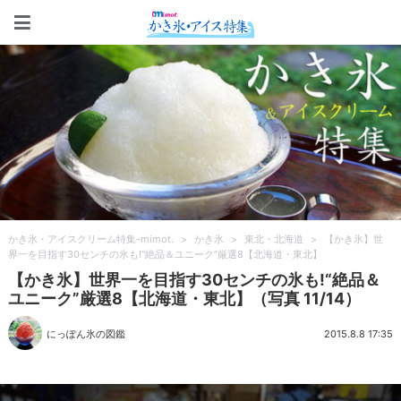
かき氷・アイスクリーム特集-m
かき氷・アイスクリーム特集-mimot.
>
かき氷
>
東北・北海道
>
【かき氷】世
界一を目指す30センチの氷も!“絶品＆ユニーク”厳選8【北海道・東北】
【かき氷】世界一を目指す30センチの氷も!“絶品＆
ユニーク”厳選8【北海道・東北】（写真 11/14）
にっぽん氷の図鑑
2015.8.8 17:35