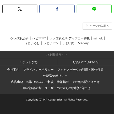
ページの先頭へ
ウレぴあ総研
|
ハピママ*
|
ウレぴあ総研 ディズニー特集
|
mimot.
|
うまいめし
|
うまいパン
|
うまい肉
|
Medery.
ぴあ関連サイト
チケットぴあ
ぴあ(アプリ&Web)
会社案内
プライバシーポリシー
アクセスデータの利用・著作権等
外部送信ポリシー
広告出稿・お取り組みのご相談・情報掲載・その他お問い合わせ
一般の読者の方・ユーザーの方からのお問い合わせ
Copyright (C) PIA Corporation. All Rights Reserved.