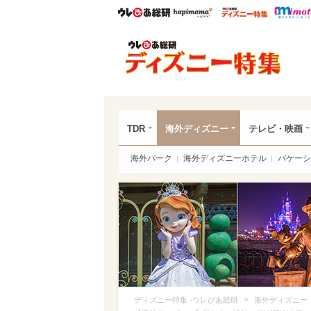
ウレぴあ総研
ハピママ*
ウレぴあ
ディ
TDR
海外ディズニー
テレビ・映画
海外パーク
海外ディズニーホテル
バケーシ
>
ディズニー特集 -ウレぴあ総研
海外ディズニー