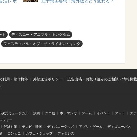
宿泊レポ
底予想＆妄想！海外版とどう変わる？
ート
ディズニー・アニマル・キングダム
フェスティバル・オブ・ザ・ライオン・キング
の利用・著作権等
外部送信ポリシー
広告出稿・お取り組みのご相談・情報掲載
せ
.5次元ミュージカル
演劇
ニコ動
本・マンガ
ゲーム
イベント
アート
スポ
レジャー
混雑対策
テレビ・映画
ディズニーグッズ
アプリ・ゲーム
ディズニーパス
酒
コンビニ
カフェ・ショップ
ファミレス