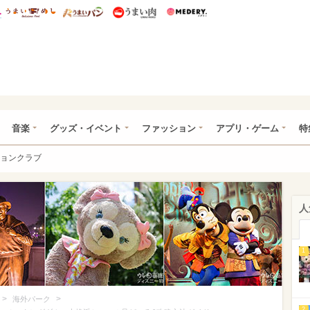
総研 ディズニー特集
mimot.
うまいめし
うまいパン
うまい肉
Medery.
ズニー特集 -ウレぴあ総研
音楽
グッズ・イベント
ファッション
アプリ・ゲーム
特
ョンクラブ
人
1
>
>
海外パーク
2