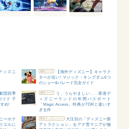
ディズニ
【海外ディズニー】キャラク
海外パーク
ターが近い! マジック・キングダム6つ
のショー&パレード完全ガイド
劇団四季
う、うらやましい……香港デ
海外パーク
イド 子
ィズニーランドの年間パスポート
すめ!
「Magic Access」特典がTDRと違いす
ぎる件
ニーホテ
大注目の「ディズニー新
東京ディズニーシー
アリエルに
アトラクション」をアナ雪マニアが徹