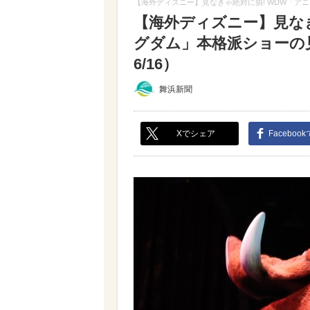
【海外ディズニー】見なきゃ絶対に損! WDW「ア
【海外ディズニー】見なき
グダム」本格派ショーの
6/16）
舞浜新聞
Xでシェア
Faceboo