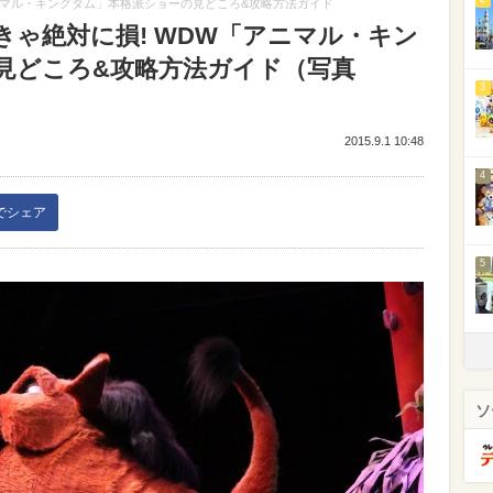
ニマル・キングダム」本格派ショーの見どころ&攻略方法ガイド
ゃ絶対に損! WDW「アニマル・キン
見どころ&攻略方法ガイド（写真
3
2015.9.1 10:48
4
kでシェア
5
ソ