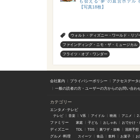
も会える“夢”の直営ホテル 
【写真18枚】
>
ウォルト・ディズニー・ワールド・リゾ
ファインディング・ニモ・ザ・ミュージカル
フライツ・オブ・ワンダー
会社案内
プライバシーポリシー
アクセスデータ
一般の読者の方・ユーザーの方からのお問い合わ
カテゴリー
エンタメ･テレビ
テレビ
音楽
V系
アイドル
映画
アニメ
2
ファミリー
家庭
子ども
おしゃれ
おでかけ・
ディズニー
TDL
TDS
裏ワザ・攻略
混雑予想
グルメ･料理
スイーツ
食品
飲料
お菓子
お