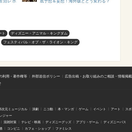
宿泊レポ
底予想＆妄想！海外版とどう変わる？
ート
ディズニー・アニマル・キングダム
フェスティバル・オブ・ザ・ライオン・キング
の利用・著作権等
外部送信ポリシー
広告出稿・お取り組みのご相談・情報掲載
せ
.5次元ミュージカル
演劇
ニコ動
本・マンガ
ゲーム
イベント
アート
スポ
レジャー
混雑対策
テレビ・映画
ディズニーグッズ
アプリ・ゲーム
ディズニーパス
酒
コンビニ
カフェ・ショップ
ファミレス