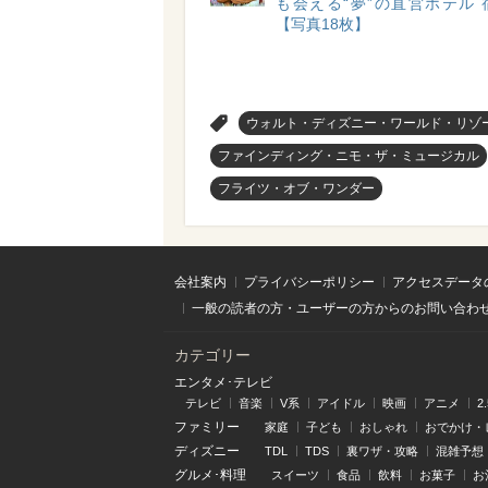
も会える“夢”の直営ホテル 
【写真18枚】
>
ウォルト・ディズニー・ワールド・リゾ
ファインディング・ニモ・ザ・ミュージカル
フライツ・オブ・ワンダー
会社案内
プライバシーポリシー
アクセスデータ
一般の読者の方・ユーザーの方からのお問い合わ
カテゴリー
エンタメ･テレビ
テレビ
音楽
V系
アイドル
映画
アニメ
2
ファミリー
家庭
子ども
おしゃれ
おでかけ・
ディズニー
TDL
TDS
裏ワザ・攻略
混雑予想
グルメ･料理
スイーツ
食品
飲料
お菓子
お