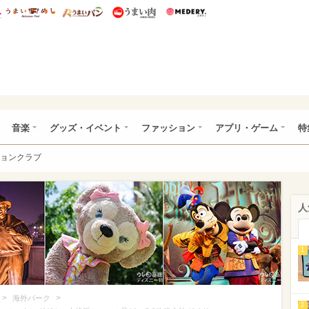
総研 ディズニー特集
mimot.
うまいめし
うまいパン
うまい肉
Medery.
ズニー特集 -ウレぴあ総研
音楽
グッズ・イベント
ファッション
アプリ・ゲーム
特
ョンクラブ
人
1
>
>
海外パーク
2