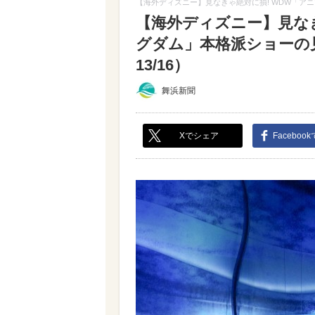
【海外ディズニー】見なきゃ絶対に損! WDW「ア
【海外ディズニー】見なき
グダム」本格派ショーの
13/16）
舞浜新聞
Xでシェア
Faceboo