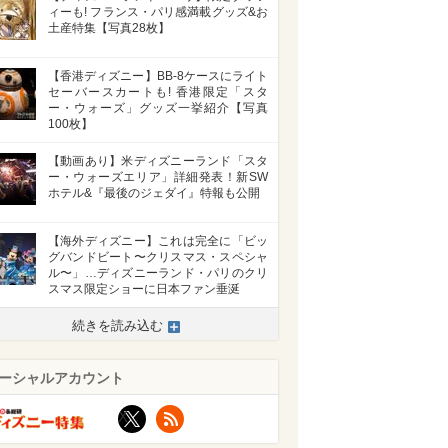
ィーも! フランス・パリ感満載グッズ&お
土産特集【写真28枚】
【香港ディズニー】BB-8ケースにライト
セーバースカートも! 香港限定「スタ
ー・ウォーズ」グッズ一挙紹介【写真
100枚】
【動画あり】米ディズニーランド「スタ
ー・ウォーズエリア」詳細発表！新SW
ホテル&『最後のジェダイ』特報も公開
【海外ディズニー】これは完全に「ビッ
グバンドビート〜クリスマス・スペシャ
ル〜」…ディズニーランド・パリのクリ
スマス限定ショーに日本ファン垂涎
続きを読み込む
ーシャルアカウント
X
RSS