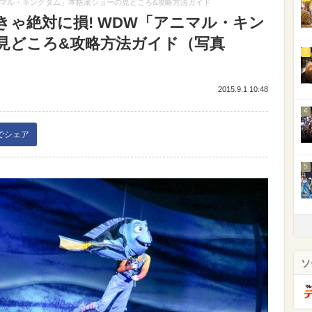
ニマル・キングダム」本格派ショーの見どころ&攻略方法ガイド
ゃ絶対に損! WDW「アニマル・キン
見どころ&攻略方法ガイド（写真
3
2015.9.1 10:48
4
kでシェア
5
ソ