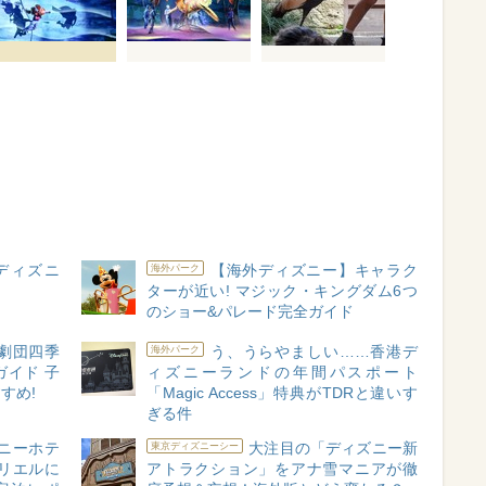
ディズニ
【海外ディズニー】キャラク
海外パーク
ターが近い! マジック・キングダム6つ
のショー&パレード完全ガイド
劇団四季
う、うらやましい……香港デ
海外パーク
イド 子
ィズニーランドの年間パスポート
すめ!
「Magic Access」特典がTDRと違いす
ぎる件
ニーホテ
大注目の「ディズニー新
東京ディズニーシー
アリエルに
アトラクション」をアナ雪マニアが徹