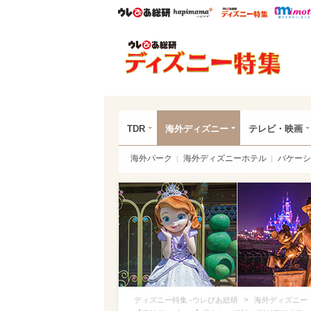
ウレぴあ総研
ハピママ*
ウレぴあ
ディ
TDR
海外ディズニー
テレビ・映画
海外パーク
海外ディズニーホテル
バケーシ
>
ディズニー特集 -ウレぴあ総研
海外ディズニー