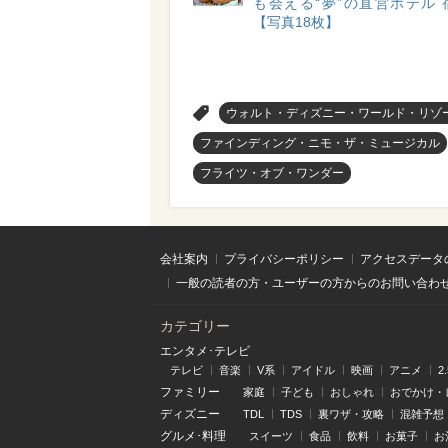
も会える“夢”の直営ホテル 
【写真18枚】
>
ウォルト・ディズニー・ワールド・リゾ
ファインディング・ニモ・ザ・ミュージカル
フライツ・オブ・ワンダー
会社案内
プライバシーポリシー
アクセスデータ
一般の読者の方・ユーザーの方からのお問い合わ
カテゴリー
エンタメ･テレビ
テレビ
音楽
V系
アイドル
映画
アニメ
2
ファミリー
家庭
子ども
おしゃれ
おでかけ・
ディズニー
TDL
TDS
裏ワザ・攻略
混雑予想
グルメ･料理
スイーツ
食品
飲料
お菓子
お