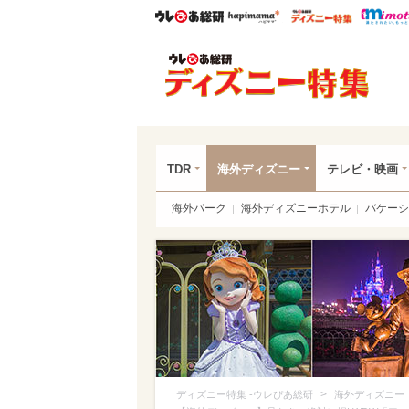
ウレぴあ総研
ハピママ*
ウレぴあ
ディ
TDR
海外ディズニー
テレビ・映画
海外パーク
海外ディズニーホテル
バケーシ
>
ディズニー特集 -ウレぴあ総研
海外ディズニー