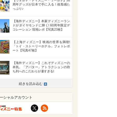
【ウォルト・ディズニー・ワールド】50
周年グッズが日本で手に入る！祝祭感た
っぷり♪
【海外ディズニー】本家ディズニーラン
ドがダイヤモンドに輝く! 60周年限定デ
コレーション 現地レポ【写真23枚】
【上海ディズニー】映画の世界を満喫!
「トイ・ストーリーホテル」フォトレポ
ート【写真47枚】
【海外ディズニー】これぞディズニーの
本気。「アバター」アトラクションの待
ち列へのこだわりが凄すぎる!
続きを読み込む
ーシャルアカウント
X
RSS