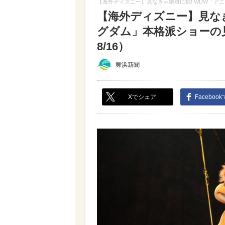
【海外ディズニー】見なきゃ絶対に損! WDW「ア
【海外ディズニー】見なき
グダム」本格派ショーの
8/16）
舞浜新聞
Xでシェア
Faceboo