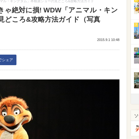
ニマル・キングダム」本格派ショーの見どころ&攻略方法ガイド
ゃ絶対に損! WDW「アニマル・キン
見どころ&攻略方法ガイド（写真
3
2015.9.1 10:48
4
kでシェア
5
ソ