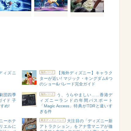
ディズニ
【海外ディズニー】キャラク
海外パーク
ターが近い! マジック・キングダム6つ
のショー&パレード完全ガイド
劇団四季
う、うらやましい……香港デ
海外パーク
イド 子
ィズニーランドの年間パスポート
すめ!
「Magic Access」特典がTDRと違いす
ぎる件
ニーホテ
大注目の「ディズニー新
東京ディズニーシー
アリエルに
アトラクション」をアナ雪マニアが徹