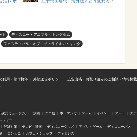
宿泊レポ
底予想＆妄想！海外版とどう変わる？
ート
ディズニー・アニマル・キングダム
フェスティバル・オブ・ザ・ライオン・キング
の利用・著作権等
外部送信ポリシー
広告出稿・お取り組みのご相談・情報掲載
せ
.5次元ミュージカル
演劇
ニコ動
本・マンガ
ゲーム
イベント
アート
スポ
レジャー
混雑対策
テレビ・映画
ディズニーグッズ
アプリ・ゲーム
ディズニーパス
酒
コンビニ
カフェ・ショップ
ファミレス