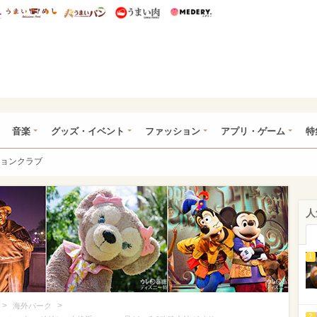
総研 ディズニー特集
mimot.
うまいめし
うまいパン
うまい肉
Medery.
ズニー特集 -ウレぴあ総研
音楽
グッズ・イベント
ファッション
アプリ・ゲーム
特
ョンクラブ
人
1
>
>
海外パーク
2