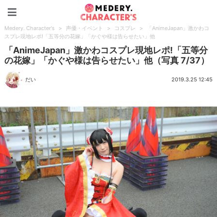
Medery. Character's
Medery. Character's
>
声優・イベント
>
コスプレ
>
「AnimeJapan」激かわコ
スプレ現地レポ!「五等分の花嫁」「かぐや様は告らせたい」他
「AnimeJapan」激かわコスプレ現地レポ!「五等分
の花嫁」「かぐや様は告らせたい」他（写真 7/37）
だい
2019.3.25 12:45