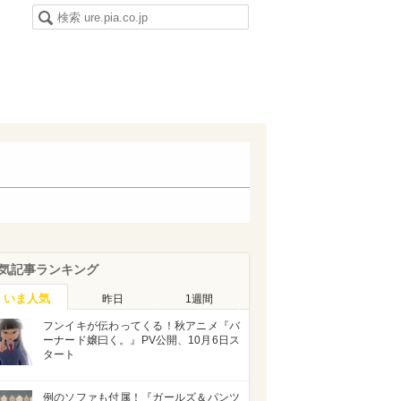
気記事ランキング
いま人気
昨日
1週間
フンイキが伝わってくる！秋アニメ『バ
ーナード嬢曰く。』PV公開、10月6日ス
タート
例のソファも付属！『ガールズ＆パンツ