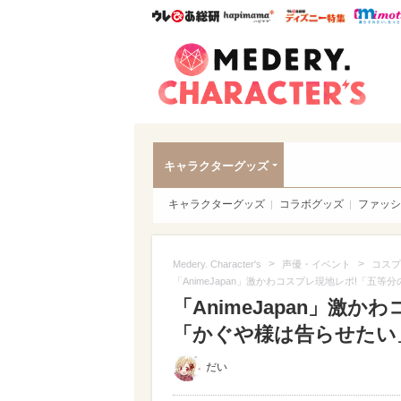
ウレぴあ総研
ハピママ*
ウレぴあ
Meder
キャラクターグッズ
キャラクターグッズ
コラボグッズ
ファッシ
>
>
Medery. Character's
声優・イベント
コスプ
「AnimeJapan」激かわコスプレ現地レポ!「五
「AnimeJapan」激
「かぐや様は告らせたい」他
だい