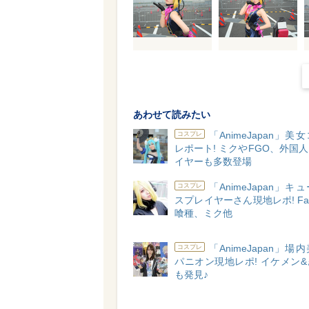
あわせて読みたい
「AnimeJapan」美
コスプレ
レポート! ミクやFGO、外国
イヤーも多数登場
「AnimeJapan」キ
コスプレ
スプレイヤーさん現地レポ! Fa
喰種、ミク他
「AnimeJapan」場
コスプレ
パニオン現地レポ! イケメン
も発見♪