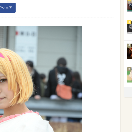
kでシェア
3
4
5