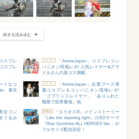
続きを読み込む
女コスプレ
「AnimeJapan」コスプレコン
コスプレ
人コスプレ
パニオン現地レポ! 人気レイヤー&グラ
ドルさんの美コス満載
ュートなコ
「AnimeJapan」企業ブース美
コスプレ
te、東京
麗コスプレ＆コンパニオン現地レポ!
「ゴブリンスレイヤー」「ありふれた
職業で世界最強」他
内美女コン
『エリオスR』メインストーリー
新商品
&きぐるみ
『Like the dawning light』のEDテーマ
「Rise Sunshine ALL HEROES Ver.」が
フルサイズ配信決定！