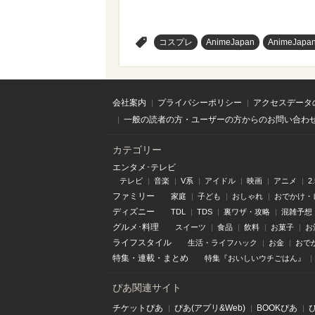
>
コスプレ
AnimeJapan
AnimeJapa
会社案内
プライバシーポリシー
アクセスデータ
一般の読者の方・ユーザーの方からのお問い合わ
カテゴリー
エンタメ･テレビ
テレビ
音楽
V系
アイドル
映画
アニメ
2
ファミリー
家庭
子ども
おしゃれ
おでかけ・
ディズニー
TDL
TDS
裏ワザ・攻略
混雑予想
グルメ･料理
スイーツ
食品
飲料
お菓子
お
ライフスタイル
生活・ライフハック
お金
おで
特集
・
連載
・
まとめ
特集『おいしいウチごはん』
ぴあ関連サイト
チケットぴあ
ぴあ(アプリ&Web)
BOOKぴあ