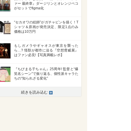
ァー 最終章』ダージリンとオレンジペコ
がセットでfigma化
“セカオワの絵師”がガチャピンを描く！T
シャツ＆原画が発売決定、限定1点のみ
価格は10万円
もしガメラやギャオスが東京を襲った
ら…? 怪獣が都市に迫る『空想脅威展』
はファン必見!【写真満載レポ】
『ちびまる子ちゃん』25周年! 監督と“爆
笑名シーン”で振り返る、個性派キャラた
ちの“知られざる変化”
続きを読み込む