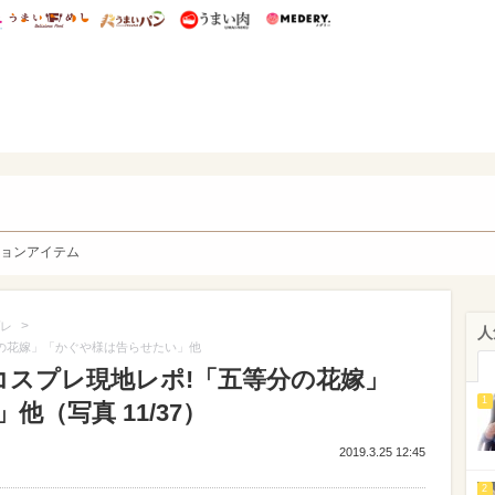
総研 ディズニー特集
mimot.
うまいめし
うまいパン
うまい肉
Medery.
y. Character's
ョンアイテム
>
レ
人
等分の花嫁」「かぐや様は告らせたい」他
かわコスプレ現地レポ!「五等分の花嫁」
1
（写真 11/37）
2019.3.25 12:45
2