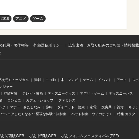
n2019
アニメ
ゲーム
の利用・著作権等
外部送信ポリシー
広告出稿・お取り組みのご相談・情報掲載
せ
.5次元ミュージカル
演劇
ニコ動
本・マンガ
ゲーム
イベント
アート
スポ
レジャー
混雑対策
テレビ・映画
ディズニーグッズ
アプリ・ゲーム
ディズニーパス
酒
コンビニ
カフェ・ショップ
ファミレス
かけ
マナー・身だしなみ
節約
ダイエット・健康
家電
文房具
雑貨
キッチ
〜シェアしたくなる〜 至福な体験・旅特集
ペット特集：ウチのかぞく
特集 カラダ
ぴあ関⻄版WEB
ぴあ中部版WEB
ぴあフィルムフェスティバル(PFF)