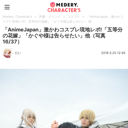
Medery. Character's
Medery. Character's
>
声優・イベント
>
コスプレ
>
「AnimeJapan」激かわコ
スプレ現地レポ!「五等分の花嫁」「かぐや様は告らせたい」他
「AnimeJapan」激かわコスプレ現地レポ!「五等分
の花嫁」「かぐや様は告らせたい」他（写真
16/37）
だい
2019.3.25 12:45