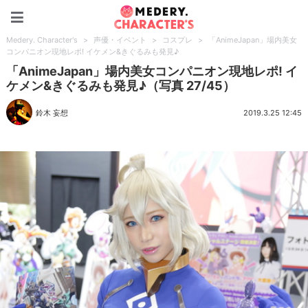
Medery. Character's
Medery. Character's
>
声優・イベント
>
コスプレ
>
「AnimeJapan」場内美女
コンパニオン現地レポ! イケメン&きぐるみも発見♪
「AnimeJapan」場内美女コンパニオン現地レポ! イ
ケメン&きぐるみも発見♪（写真 27/45）
鈴木 妄想
2019.3.25 12:45