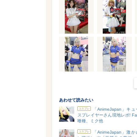
あわせて読みたい
「AnimeJapan」キ
コスプレ
スプレイヤーさん現地レポ! Fa
喰種、ミク他
「AnimeJapan」激
コスプレ