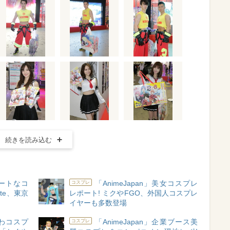
続きを読み込む
ュートなコ
「AnimeJapan」美女コスプレ
コスプレ
te、東京
レポート! ミクやFGO、外国人コスプレ
イヤーも多数登場
かわコスプ
「AnimeJapan」企業ブース美
コスプレ