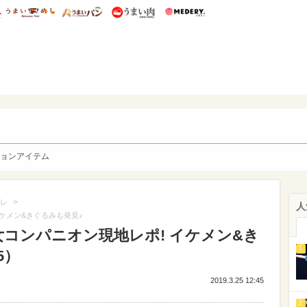
総研 ディズニー特集
mimot.
うまいめし
うまいパン
うまい肉
Medery.
y. Character's
ョンアイテム
>
レ
人
 イケメン&きぐるみも発見♪
内美女コンパニオン現地レポ! イケメン&き
1
5）
2019.3.25 12:45
2