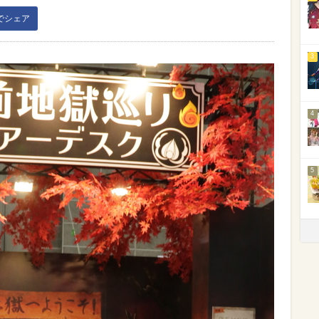
kでシェア
3
4
5