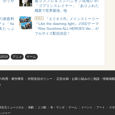
「かぐや
麗コスプレ＆コンパニオン現地レポ!
「ゴブリンスレイヤー」「ありふれた
職業で世界最強」他
”の家庭料
『エリオスR』メインストーリー
新商品
ェ「Ita
『Like the dawning light』のEDテーマ
真たっぷ
「Rise Sunshine ALL HEROES Ver.」が
フルサイズ配信決定！
n2019
アニメ
ゲーム
の利用・著作権等
外部送信ポリシー
広告出稿・お取り組みのご相談・情報掲載
せ
.5次元ミュージカル
演劇
ニコ動
本・マンガ
ゲーム
イベント
アート
スポ
レジャー