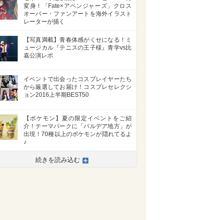
変身！「Fate×アベンジャーズ」クロス
オーバー・ファンアートを海外イラスト
レーターが描く
【写真満載】青春体感がくせになる！ミ
ュージカル『テニスの王子様』青学vs比
嘉公演レポ
イベントで出会ったコスプレイヤーたち
から厳選してお届け！コスプレセレクシ
ョン2016上半期BEST50
【ポケモン】夏の限定イベントをご紹
介！テーマパークに「パルデア地方」が
出現！70種以上のポケモンが隠れてるよ
♪
続きを読み込む