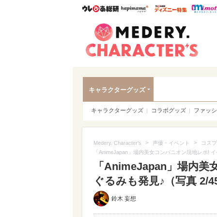
ウレぴあ総研
ハピママ*
ウレぴあ
Meder
キャラクターグッズ
キャラクターグッズ
コラボグッズ
ファッシ
>
>
Medery. Character's
声優・イベント
コスプ
「AnimeJapan」場内美女コンパニオン現地レポ!
「AnimeJapan」場
ぐるみも発見♪（写真 2/4
鈴木 妄想