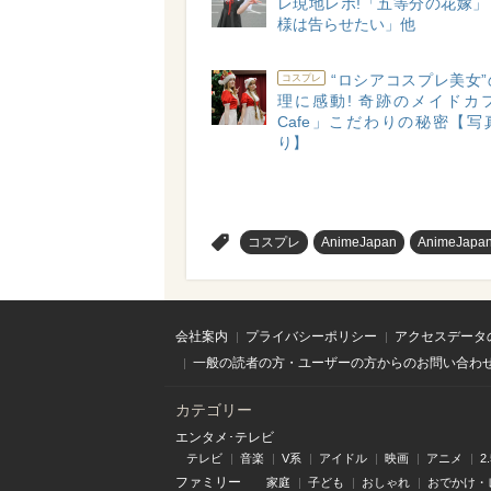
レ現地レポ!「五等分の花嫁」
様は告らせたい」他
“ロシアコスプレ美女
コスプレ
理に感動! 奇跡のメイドカフ
Cafe」こだわりの秘密【写
り】
>
コスプレ
AnimeJapan
AnimeJapa
会社案内
プライバシーポリシー
アクセスデータ
一般の読者の方・ユーザーの方からのお問い合わ
カテゴリー
エンタメ･テレビ
テレビ
音楽
V系
アイドル
映画
アニメ
2
ファミリー
家庭
子ども
おしゃれ
おでかけ・