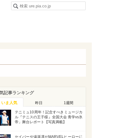
気記事ランキング
いま人気
昨日
1週間
テニミュ10周年！記念すべきミュージカ
ル『テニスの王子様』全国大会 青学vs氷
帝」舞台レポート【写真満載】
セイバーや遠坂凛がMARVELヒーローに