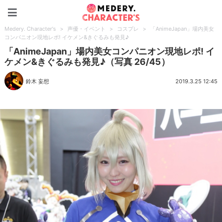
Medery. Character's
Medery. Character's
>
声優・イベント
>
コスプレ
>
「AnimeJapan」場内美女
コンパニオン現地レポ! イケメン&きぐるみも発見♪
「AnimeJapan」場内美女コンパニオン現地レポ! イ
ケメン&きぐるみも発見♪（写真 26/45）
鈴木 妄想
2019.3.25 12:45