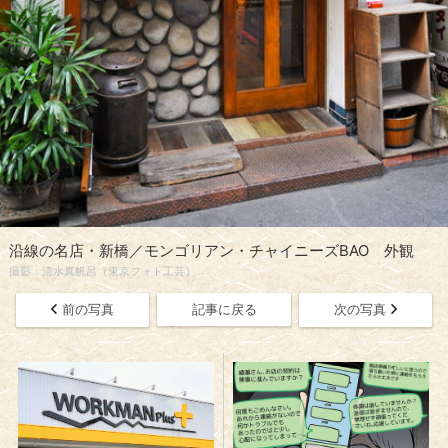
沿線の名店・新橋／モンゴリアン・チャイニーズBAO 外観
撮影：清水真帆呂（東京フォト工芸）
前の写真
記事に戻る
次の写真