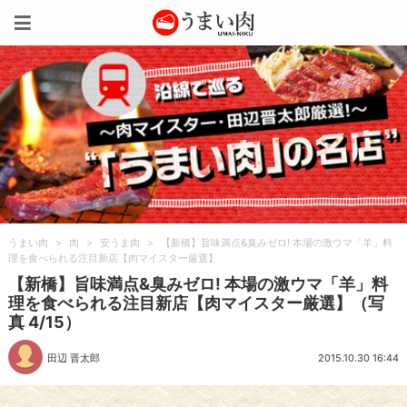
うまい肉
うまい肉
>
肉
>
安うま肉
>
【新橋】旨味満点&臭みゼロ! 本場の激ウマ「羊」料
理を食べられる注目新店【肉マイスター厳選】
【新橋】旨味満点&臭みゼロ! 本場の激ウマ「羊」料
理を食べられる注目新店【肉マイスター厳選】（写
真 4/15）
田辺 晋太郎
2015.10.30 16:44