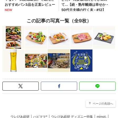
この記事の写真一覧（全9枚）
ページの先頭へ
ウレぴあ総研
|
ハピママ*
|
ウレぴあ総研 ディズニー特集
|
mimot.
|