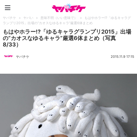
ヤバチケ
ヤバチケ
>
ヤバい
>
意味不明（いい意味で）
>
もはやホラー!?「ゆるキャラグ
ランプリ2015」出場の“カオスなゆるキャラ”厳選6体まとめ
もはやホラー!?「ゆるキャラグランプリ2015」出場
の“カオスなゆるキャラ”厳選6体まとめ（写真
8/33）
ヤバチケ
2015.11.9 17:15