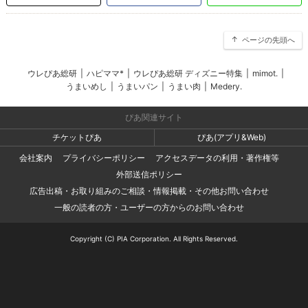
ページの先頭へ
ウレぴあ総研
|
ハピママ*
|
ウレぴあ総研 ディズニー特集
|
mimot.
|
うまいめし
|
うまいパン
|
うまい肉
|
Medery.
ぴあ関連サイト
チケットぴあ
ぴあ(アプリ&Web)
会社案内
プライバシーポリシー
アクセスデータの利用・著作権等
外部送信ポリシー
広告出稿・お取り組みのご相談・情報掲載・その他お問い合わせ
一般の読者の方・ユーザーの方からのお問い合わせ
Copyright (C) PIA Corporation. All Rights Reserved.