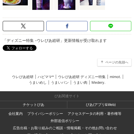
「ディズニー特集 -ウレぴあ総研」更新情報が受け取れます
ページの先頭へ
ウレぴあ総研
|
ハピママ*
|
ウレぴあ総研 ディズニー特集
|
mimot.
|
うまいめし
|
うまいパン
|
うまい肉
|
Medery.
ぴあ関連サイト
チケットぴあ
ぴあ(アプリ&Web)
会社案内
プライバシーポリシー
アクセスデータの利用・著作権等
外部送信ポリシー
広告出稿・お取り組みのご相談・情報掲載・その他お問い合わせ