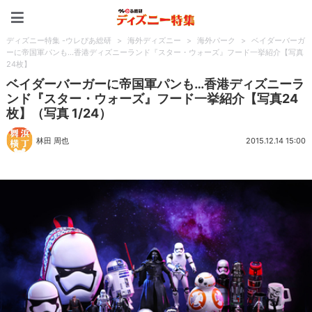
ディズニー特集 -ウレぴあ
ディズニー特集 -ウレぴあ総研
>
海外ディズニー
>
海外パーク
>
ベイダーバーガ
ーに帝国軍パンも…香港ディズニーランド『スター・ウォーズ』フード一挙紹介【写真
24枚】
ベイダーバーガーに帝国軍パンも…香港ディズニーラ
ンド『スター・ウォーズ』フード一挙紹介【写真24
枚】（写真 1/24）
林田 周也
2015.12.14 15:00