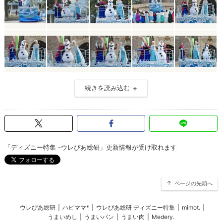
続きを読み込む
「ディズニー特集 -ウレぴあ総研」更新情報が受け取れます
ページの先頭へ
ウレぴあ総研
|
ハピママ*
|
ウレぴあ総研 ディズニー特集
|
mimot.
|
うまいめし
|
うまいパン
|
うまい肉
|
Medery.