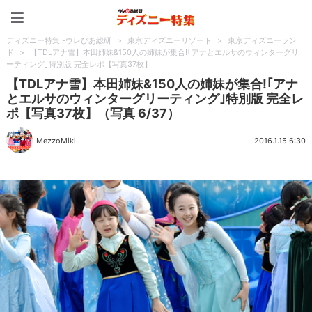
ディズニー特集 -ウレぴあ
ディズニー特集 -ウレぴあ総研
>
東京ディズニーリゾート
>
東京ディズニーラン
ド
>
【TDLアナ雪】本田姉妹&150人の姉妹が集合!｢アナとエルサのウィンターグリ
ーティング｣特別版 完全レポ【写真37枚】
【TDLアナ雪】本田姉妹&150人の姉妹が集合!｢アナ
とエルサのウィンターグリーティング｣特別版 完全レ
ポ【写真37枚】（写真 6/37）
MezzoMiki
2016.1.15 6:30