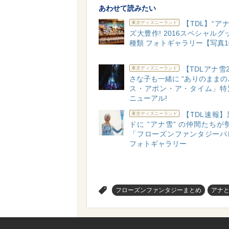
あわせて読みたい
【TDL】“アナ
東京ディズニーランド
ズ大豊作! 2016スペシャルグッ
種類 フォトギャラリー【写真1
【TDLアナ雪2
東京ディズニーランド
さな子も一緒に “ありのままの♪
ス・アポン・ア・タイム」特
ニューアル!
【TDL速報
東京ディズニーランド
ドに “アナ雪” の仲間たちが
「フローズンファンタジーパ
フォトギャラリー
>
フローズンファンタジーまとめ
アナ