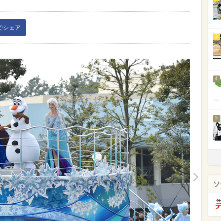
kでシェア
3
4
5
ソ