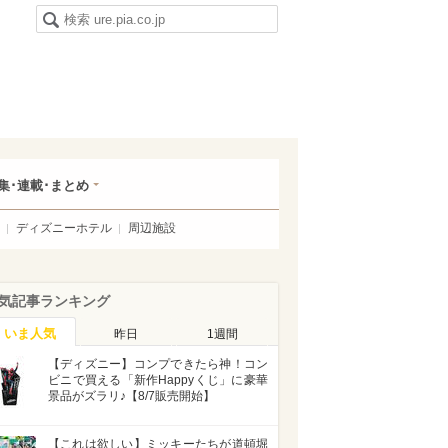
集･連載･まとめ
ディズニーホテル
周辺施設
気記事ランキング
いま人気
昨日
1週間
【ディズニー】コンプできたら神！コン
ビニで買える「新作Happyくじ」に豪華
景品がズラリ♪【8/7販売開始】
【これは欲しい】ミッキーたちが道頓堀