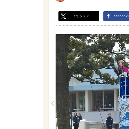
Xでシェア
Faceboo
<