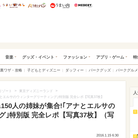
総研 ディズニー特集
mimot.
うまいめし
うまいパン
うまい肉
Medery.
ズニー特集 -ウレぴあ総研
音楽
グッズ・イベント
ファッション
アプリ・ゲーム
特
裏ワザ・攻略
子どもとディズニー
ダッフィー
パークグッズ
パークグルメ
>
>
リゾート
東京ディズニーランド
人
アナとエルサのウィンターグリーティング｣特別版 完全レポ【写真37枚】
&150人の姉妹が集合!｢アナとエルサの
1
｣特別版 完全レポ【写真37枚】（写
2016.1.15 6:30
2