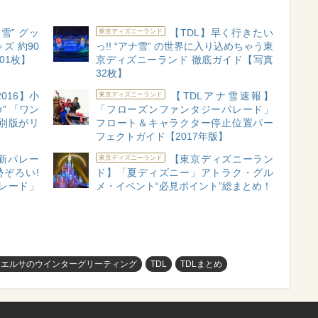
雪” グッ
【TDL】早く行きたい
東京ディズニーランド
ズ 約90
っ!! “アナ雪” の世界に入り込めちゃう東
01枚】
京ディズニーランド 徹底ガイド【写真
32枚】
016】小
【TDLアナ雪速報】
東京ディズニーランド
” 「ワン
「フローズンファンタジーパレード」
別版がリ
フロート＆キャラクター停止位置パー
フェクトガイド【2017年版】
】新パレー
【東京ディズニーラン
東京ディズニーランド
勢ぞろい!
ド】「夏ディズニー」アトラク・グル
レード」
メ・イベント“必見ポイント”総まとめ！
とエルサのウインターグリーティング
TDL
TDLまとめ