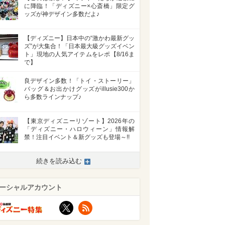
に降臨！「ディズニー×心斎橋」限定グ
ッズが神デザイン多数だよ♪
【ディズニー】日本中の“激かわ最新グッ
ズ”が大集合！「日本最大級グッズイベン
ト」現地の人気アイテムをレポ【8/16ま
で】
良デザイン多数！「トイ・ストーリー」
バッグ＆お出かけグッズがillusie300か
ら多数ラインナップ♪
【東京ディズニーリゾート】2026年の
「ディズニー・ハロウィーン」情報解
禁！注目イベント＆新グッズも登場～!!
続きを読み込む
>
ーシャルアカウント
X
RSS