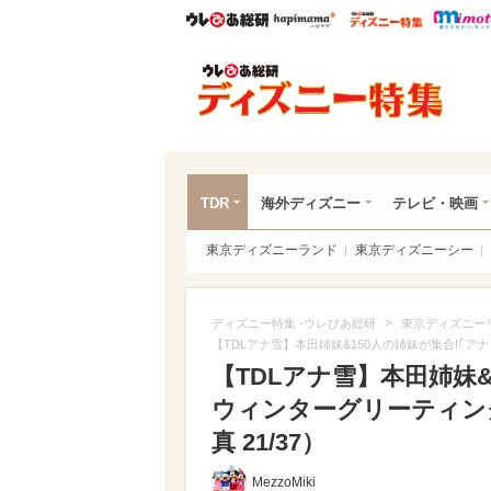
ウレぴあ総研
ハピママ*
ウレぴあ
ディ
TDR
海外ディズニー
テレビ・映画
東京ディズニーランド
東京ディズニーシー
>
ディズニー特集 -ウレぴあ総研
東京ディズニー
【TDLアナ雪】本田姉妹&150人の姉妹が集合!｢
【TDLアナ雪】本田姉妹
ウィンターグリーティング
真 21/37）
MezzoMiki