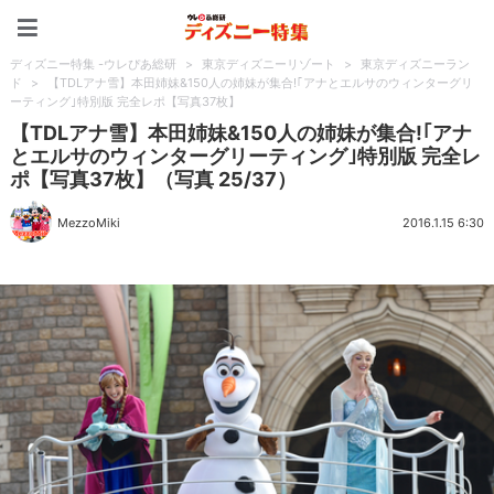
ディズニー特集 -ウレぴあ
ディズニー特集 -ウレぴあ総研
>
東京ディズニーリゾート
>
東京ディズニーラン
ド
>
【TDLアナ雪】本田姉妹&150人の姉妹が集合!｢アナとエルサのウィンターグリ
ーティング｣特別版 完全レポ【写真37枚】
【TDLアナ雪】本田姉妹&150人の姉妹が集合!｢アナ
とエルサのウィンターグリーティング｣特別版 完全レ
ポ【写真37枚】（写真 25/37）
MezzoMiki
2016.1.15 6:30