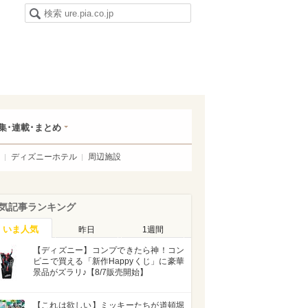
集･連載･まとめ
ディズニーホテル
周辺施設
気記事ランキング
いま人気
昨日
1週間
【ディズニー】コンプできたら神！コン
ビニで買える「新作Happyくじ」に豪華
景品がズラリ♪【8/7販売開始】
【これは欲しい】ミッキーたちが道頓堀