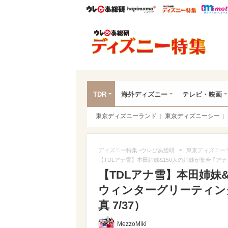
ウレぴあ総研
ハピママ*
ウレぴあ
ディ
TDR
海外ディズニー
テレビ・映画
東京ディズニーランド
東京ディズニーシー
>
ディズニー特集 -ウレぴあ総研
東京ディズニー
【TDLアナ雪】本田姉妹&150人の姉妹が集合!｢
【TDLアナ雪】本田姉妹
ウィンターグリーティング
真 7/37）
MezzoMiki