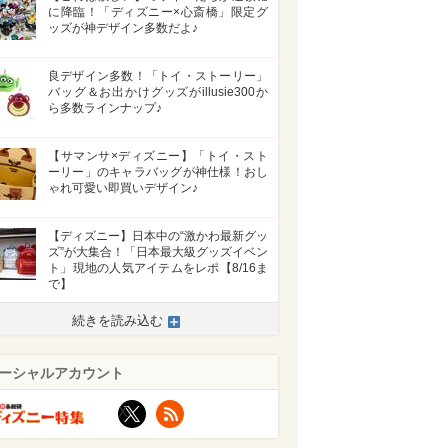
に降臨！「ディズニー×心斎橋」限定グ
ッズが神デザイン多数だよ♪
良デザイン多数！「トイ・ストーリー」
バッグ＆お出かけグッズがillusie300か
ら多数ラインナップ♪
【サマンサ×ディズニー】「トイ・スト
ーリー」のキャラバッグが神仕様！おし
ゃれ可愛い即買いデザイン♪
【ディズニー】日本中の“激かわ最新グッ
ズ”が大集合！「日本最大級グッズイベン
ト」現地の人気アイテムをレポ【8/16ま
で】
続きを読み込む
>
ーシャルアカウント
X
RSS