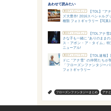
あわせて読みたい
【TDL】“アナ
東京ディズニーランド
ズ大豊作! 2016スペシャルグッ
種類 フォトギャラリー【写真1
【TDLアナ雪2
東京ディズニーランド
さな子も一緒に “ありのままの♪
ス・アポン・ア・タイム」特
ニューアル!
【TDL速報
東京ディズニーランド
ドに “アナ雪” の仲間たちが
「フローズンファンタジーパ
フォトギャラリー
>
フローズンファンタジーまとめ
アナ