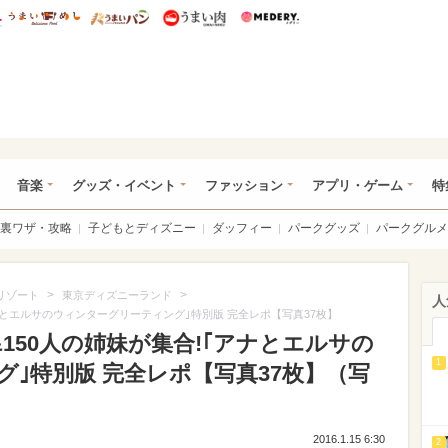
総研 ディズニー特集
mimot.
うまいめし
うまいパン
うまい肉
Medery.
ズニー特集 -ウレぴあ総研
音楽
グッズ・イベント
ファッション
アプリ・ゲーム
特
裏ワザ・攻略
子どもとディズニー
ダッフィー
パークグッズ
パークグルメ
>
>
リゾート
東京ディズニーランド
人
アナとエルサのウィンターグリーティング｣特別版 完全レポ【写真37枚】
&150人の姉妹が集合!｢アナとエルサの
1
｣特別版 完全レポ【写真37枚】（写
2016.1.15 6:30
2