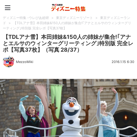
ディズニー特集 -ウレぴあ
ディズニー特集 -ウレぴあ総研
>
東京ディズニーリゾート
>
東京ディズニーラン
ド
>
【TDLアナ雪】本田姉妹&150人の姉妹が集合!｢アナとエルサのウィンターグリ
ーティング｣特別版 完全レポ【写真37枚】
【TDLアナ雪】本田姉妹&150人の姉妹が集合!｢アナ
とエルサのウィンターグリーティング｣特別版 完全レ
ポ【写真37枚】（写真 28/37）
MezzoMiki
2016.1.15 6:30