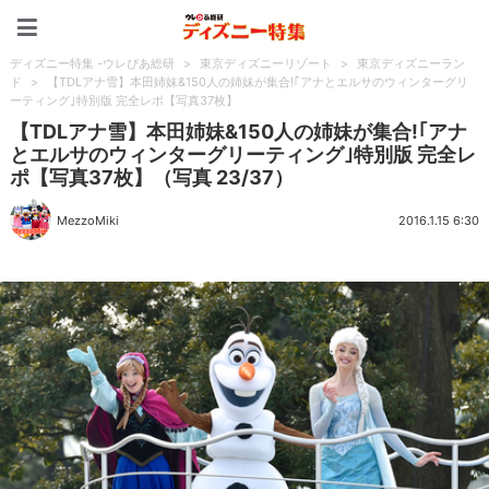
ディズニー特集 -ウレぴあ
ディズニー特集 -ウレぴあ総研
>
東京ディズニーリゾート
>
東京ディズニーラン
ド
>
【TDLアナ雪】本田姉妹&150人の姉妹が集合!｢アナとエルサのウィンターグリ
ーティング｣特別版 完全レポ【写真37枚】
【TDLアナ雪】本田姉妹&150人の姉妹が集合!｢アナ
とエルサのウィンターグリーティング｣特別版 完全レ
ポ【写真37枚】（写真 23/37）
MezzoMiki
2016.1.15 6:30