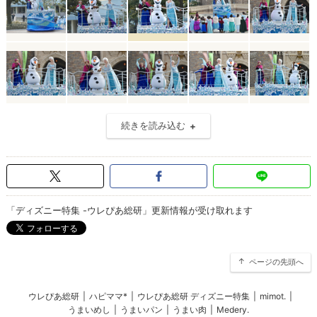
続きを読み込む
「ディズニー特集 -ウレぴあ総研」更新情報が受け取れます
ページの先頭へ
ウレぴあ総研
|
ハピママ*
|
ウレぴあ総研 ディズニー特集
|
mimot.
|
うまいめし
|
うまいパン
|
うまい肉
|
Medery.