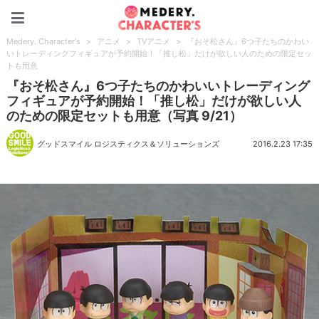
Medery. Character's
Medery. Character's
>
アニメ
>
TVアニメ
>
『おそ松さん』6つ子たちのかわい
いトレーディングフィギュアが予約開始！「推し松」だけが欲しい人のための限定セッ
トも用意
『おそ松さん』6つ子たちのかわいいトレーディング
フィギュアが予約開始！「推し松」だけが欲しい人
のための限定セットも用意（写真 9/21）
グッドスマイル ロジスティクス＆ソリューションズ
2016.2.23 17:35