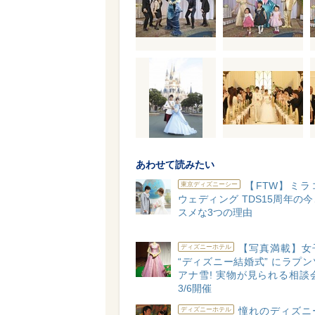
あわせて読みたい
【FTW】ミラ
東京ディズニーシー
ウェディング TDS15周年の
スメな3つの理由
【写真満載】女
ディズニーホテル
“ディズニー結婚式” にラプ
アナ雪! 実物が見られる相談会も
3/6開催
憧れのディズニ
ディズニーホテル