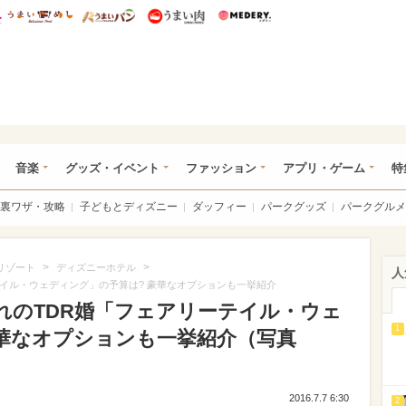
総研 ディズニー特集
mimot.
うまいめし
うまいパン
うまい肉
Medery.
ズニー特集 -ウレぴあ総研
音楽
グッズ・イベント
ファッション
アプリ・ゲーム
特
裏ワザ・攻略
子どもとディズニー
ダッフィー
パークグッズ
パークグルメ
>
>
リゾート
ディズニーホテル
人
イル・ウェディング」の予算は? 豪華なオプションも一挙紹介
れのTDR婚「フェアリーテイル・ウェ
1
豪華なオプションも一挙紹介（写真
2016.7.7 6:30
2