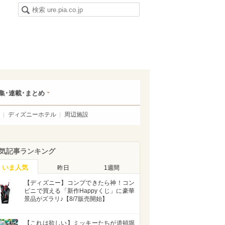
集･連載･まとめ
ディズニーホテル
周辺施設
気記事ランキング
いま人気
昨日
1週間
【ディズニー】コンプできたら神！コン
ビニで買える「新作Happyくじ」に豪華
景品がズラリ♪【8/7販売開始】
【これは欲しい】ミッキーたちが道頓堀