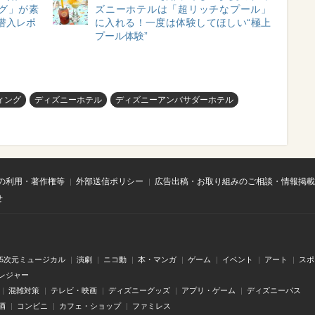
グ」が素
ズニーホテルは「超リッチなプール」
潜入レポ
に入れる！一度は体験してほしい“極上
プール体験”
ィング
ディズニーホテル
ディズニーアンバサダーホテル
の利用・著作権等
外部送信ポリシー
広告出稿・お取り組みのご相談・情報掲載
せ
.5次元ミュージカル
演劇
ニコ動
本・マンガ
ゲーム
イベント
アート
スポ
レジャー
混雑対策
テレビ・映画
ディズニーグッズ
アプリ・ゲーム
ディズニーパス
酒
コンビニ
カフェ・ショップ
ファミレス