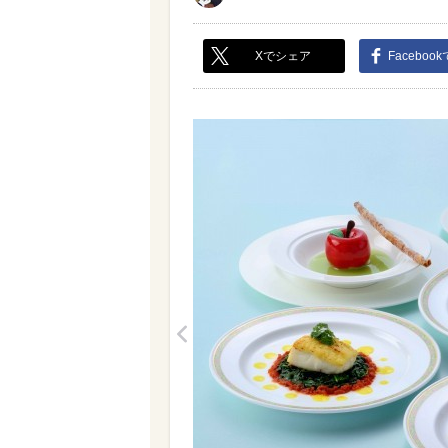
Xでシェア
Faceboo
<