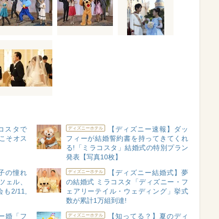
コスタで
【ディズニー速報】ダッ
ディズニーホテル
今こそオス
フィーが結婚誓約書を持ってきてくれ
る!「ミラコスタ」結婚式の特別プラン
発表【写真10枚】
子の憧れ
【ディズニー結婚式】夢
ディズニーホテル
ンツェル、
の結婚式 ミラコスタ「ディズニー・フ
2/11,
ェアリーテイル・ウェディング」挙式
数が累計1万組到達!
ー婚「フ
【知ってる？】夏のディ
ディズニーホテル