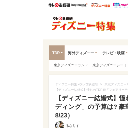
ウレぴあ総研
ハピママ*
ウレぴあ
ディ
TDR
海外ディズニー
テレビ・映画
東京ディズニーランド
東京ディズニーシー
>
ディズニー特集 -ウレぴあ総研
東京ディズニー
【ディズニー結婚式】憧れのTDR婚「フェアリーテ
【ディズニー結婚式】憧
ディング」の予算は? 
8/23）
るなりす