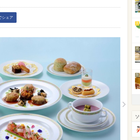
kでシェア
3
4
5
ソ