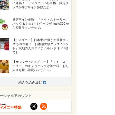
に降臨！「ディズニー×心斎橋」限定グ
ッズが神デザイン多数だよ♪
良デザイン多数！「トイ・ストーリー」
バッグ＆お出かけグッズがillusie300か
ら多数ラインナップ♪
【ディズニー】日本中の“激かわ最新グッ
ズ”が大集合！「日本最大級グッズイベン
ト」現地の人気アイテムをレポ【8/16ま
で】
【サマンサ×ディズニー】「トイ・スト
ーリー」のキャラバッグが神仕様！おし
ゃれ可愛い即買いデザイン♪
続きを読み込む
>
ーシャルアカウント
X
RSS