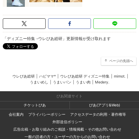
「ディズニー特集 -ウレぴあ総研」更新情報が受け取れます
ページの先頭へ
ウレぴあ総研
|
ハピママ*
|
ウレぴあ総研 ディズニー特集
|
mimot.
|
うまいめし
|
うまいパン
|
うまい肉
|
Medery.
ぴあ関連サイト
チケットぴあ
ぴあ(アプリ&Web)
会社案内
プライバシーポリシー
アクセスデータの利用・著作権等
外部送信ポリシー
広告出稿・お取り組みのご相談・情報掲載・その他お問い合わせ
一般の読者の方・ユーザーの方からのお問い合わせ