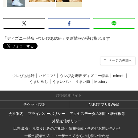
「ディズニー特集 -ウレぴあ総研」更新情報が受け取れます
ページの先頭へ
ウレぴあ総研
|
ハピママ*
|
ウレぴあ総研 ディズニー特集
|
mimot.
|
うまいめし
|
うまいパン
|
うまい肉
|
Medery.
ぴあ関連サイト
チケットぴあ
ぴあ(アプリ&Web)
会社案内
プライバシーポリシー
アクセスデータの利用・著作権等
外部送信ポリシー
広告出稿・お取り組みのご相談・情報掲載・その他お問い合わせ
一般の読者の方・ユーザーの方からのお問い合わせ