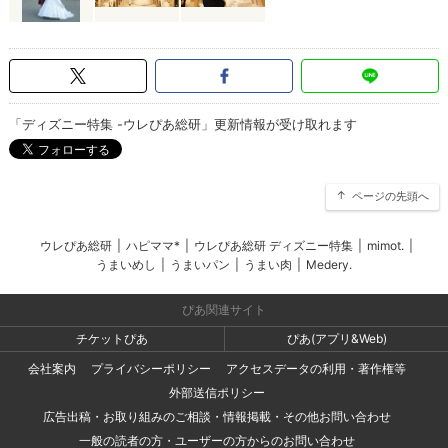
「ディズニー特集 -ウレぴあ総研」更新情報が受け取れます
ページの先頭へ
ウレぴあ総研
|
ハピママ*
|
ウレぴあ総研 ディズニー特集
|
mimot.
|
うまいめし
|
うまいパン
|
うまい肉
|
Medery.
ぴあ関連サイト
チケットぴあ
ぴあ(アプリ&Web)
会社案内
プライバシーポリシー
アクセスデータの利用・著作権等
外部送信ポリシー
広告出稿・お取り組みのご相談・情報掲載・その他お問い合わせ
一般の読者の方・ユーザーの方からのお問い合わせ