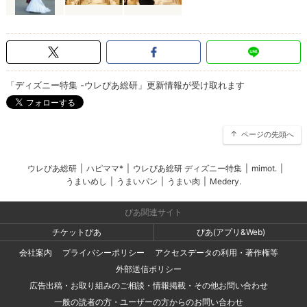
「ディズニー特集 -ウレぴあ総研」更新情報が受け取れます
ページの先頭へ
ウレぴあ総研
|
ハピママ*
|
ウレぴあ総研 ディズニー特集
|
mimot.
|
うまいめし
|
うまいパン
|
うまい肉
|
Medery.
ぴあ関連サイト
チケットぴあ
ぴあ(アプリ&Web)
会社案内
プライバシーポリシー
アクセスデータの利用・著作権等
外部送信ポリシー
広告出稿・お取り組みのご相談・情報掲載・その他お問い合わせ
一般の読者の方・ユーザーの方からのお問い合わせ