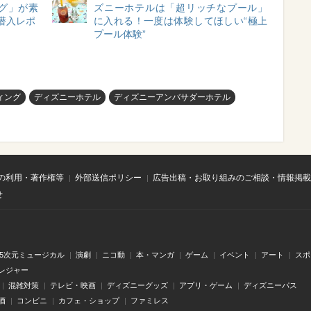
グ」が素
ズニーホテルは「超リッチなプール」
潜入レポ
に入れる！一度は体験してほしい“極上
プール体験”
ィング
ディズニーホテル
ディズニーアンバサダーホテル
の利用・著作権等
外部送信ポリシー
広告出稿・お取り組みのご相談・情報掲載
せ
.5次元ミュージカル
演劇
ニコ動
本・マンガ
ゲーム
イベント
アート
スポ
レジャー
混雑対策
テレビ・映画
ディズニーグッズ
アプリ・ゲーム
ディズニーパス
酒
コンビニ
カフェ・ショップ
ファミレス