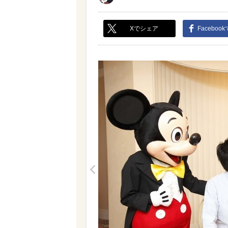
Xでシェア
Faceboo
<