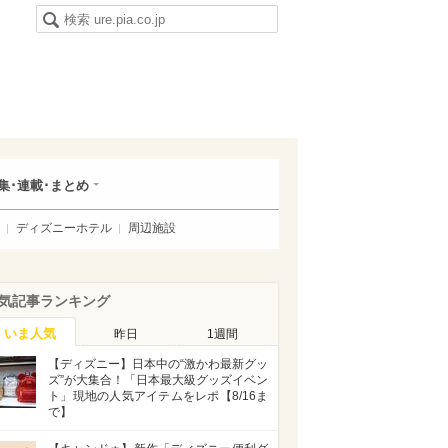
集･連載･まとめ
ディズニーホテル
周辺施設
気記事ランキング
いま人気
昨日
1週間
【ディズニー】日本中の“激かわ最新グッ
ズ”が大集合！「日本最大級グッズイベン
ト」現地の人気アイテムをレポ【8/16ま
で】