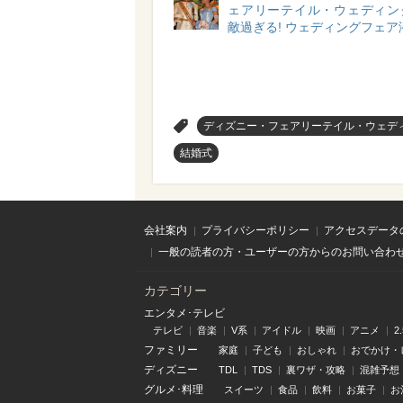
ェアリーテイル・ウェディン
敵過ぎる! ウェディングフェア
>
ディズニー・フェアリーテイル・ウェデ
結婚式
会社案内
プライバシーポリシー
アクセスデータ
一般の読者の方・ユーザーの方からのお問い合わ
カテゴリー
エンタメ･テレビ
テレビ
音楽
V系
アイドル
映画
アニメ
2
ファミリー
家庭
子ども
おしゃれ
おでかけ・
ディズニー
TDL
TDS
裏ワザ・攻略
混雑予想
グルメ･料理
スイーツ
食品
飲料
お菓子
お