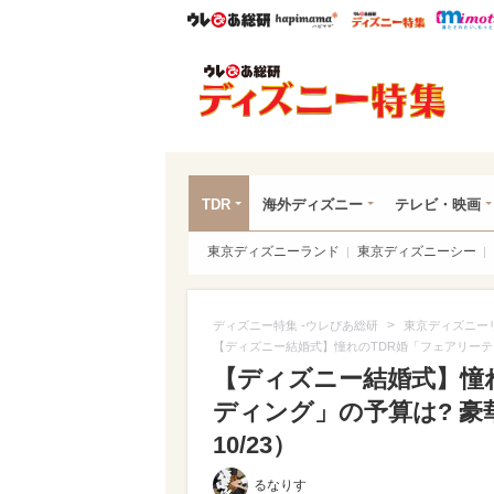
ウレぴあ総研
ハピママ*
ウレぴあ
ディ
TDR
海外ディズニー
テレビ・映画
東京ディズニーランド
東京ディズニーシー
>
ディズニー特集 -ウレぴあ総研
東京ディズニー
【ディズニー結婚式】憧れのTDR婚「フェアリーテ
【ディズニー結婚式】憧
ディング」の予算は? 
10/23）
るなりす