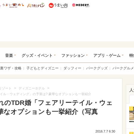
総研 ディズニー特集
mimot.
うまいめし
うまいパン
うまい肉
Medery.
ズニー特集 -ウレぴあ総研
音楽
グッズ・イベント
ファッション
アプリ・ゲーム
特
裏ワザ・攻略
子どもとディズニー
ダッフィー
パークグッズ
パークグルメ
>
>
リゾート
ディズニーホテル
人
イル・ウェディング」の予算は? 豪華なオプションも一挙紹介
れのTDR婚「フェアリーテイル・ウェ
1
豪華なオプションも一挙紹介（写真
2016.7.7 6:30
2