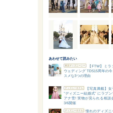
あわせて読みたい
【FTW】ミラ
東京ディズニーシー
ウェディング TDS15周年の
スメな3つの理由
【写真満載】女
ディズニーホテル
“ディズニー結婚式” にラプ
アナ雪! 実物が見られる相談会も
3/6開催
憧れのディズニ
ディズニーホテル