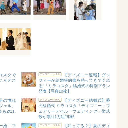
コスタで
【ディズニー速報】ダッ
ディズニーホテル
今こそオス
フィーが結婚誓約書を持ってきてくれ
る!「ミラコスタ」結婚式の特別プラン
発表【写真10枚】
子の憧れ
【ディズニー結婚式】夢
ディズニーホテル
ンツェル、
の結婚式 ミラコスタ「ディズニー・フ
2/11,
ェアリーテイル・ウェディング」挙式
数が累計1万組到達!
ー婚「フ
【知ってる？】夏のディ
ディズニーホテル