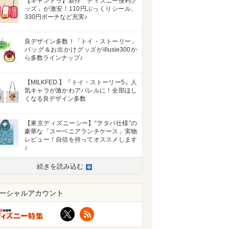
【キャンドゥ】新作「ディズニー便利グ
ッズ」が激安！110円ぷっくりシール、
330円ポーチなど充実♪
良デザイン多数！「トイ・ストーリー」
バッグ＆お出かけグッズがillusie300か
ら多数ラインナップ♪
【MILKFED.】『トイ・ストーリー5』人
気キャラが激かわアパレルに！全部ほし
くなる良デザイン多数
【東京ディズニーシー】“ヲタバ仕様”の
豪華な「スーベニアランチケース」実物
レビュー！自信を持ってオススメします
♪
続きを読み込む
>
ーシャルアカウント
X
RSS