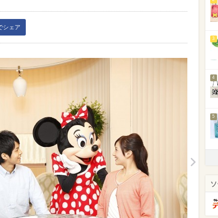
kでシェア
3
4
5
ソ